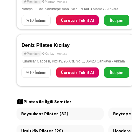
Premium
Mamak
,
Ankara
Natoyolu Cad. Şahintepe mah. No :119 Kat 3 Mamak - Ankara
Ücretsiz Teklif Al
%
10
İndirim
İletişim
Deniz Pilates Kızılay
Premium
Kızılay
,
Ankara
Kumrular Caddesi, Kızılay, 95. Cd. No: 1, 06420 Çankaya - Ankara
Ücretsiz Teklif Al
%
10
İndirim
İletişim
Pilates
ile İlgili Semtler
Beysukent Pilates (32)
Beytepe 
Ümitköy Pilates (29)
Hoşdere 