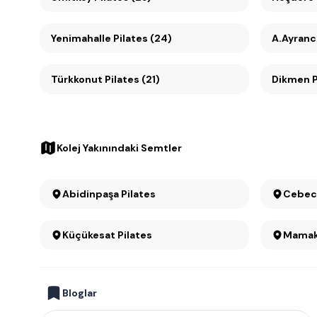
Yenimahalle Pilates (24)
A.Ayrancı
Türkkonut Pilates (21)
D
Kolej Yakınındaki Semtler
Abidinpaşa Pilates
Küçükesat Pilates
Mamak 
Bloglar