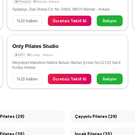
Premium
Mamak
,
Ankara
Aşıkpaşa, Ziya Oralay Cd. No: 348/A, 06670 Mamak - Ankara
Ücretsiz Teklif Al
%
10
İndirim
İletişim
Only Pilates Studio
VIP+
Kızılay
,
Ankara
Meşrutiyet Mahallesi Atatürk Bulvarı Atahan İş Hanı No:117/32 Kat:8
Kızılay-Ankara
Ücretsiz Teklif Al
%
10
İndirim
İletişim
Pilates (29)
Çayyolu Pilates (29)
Pilates (26)
İncek Pilates (25)