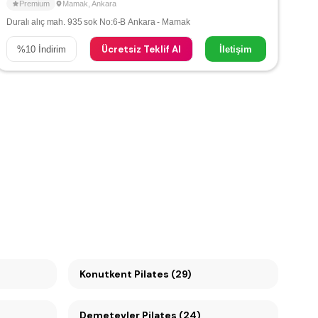
Premium
Mamak
,
Ankara
Duralı alıç mah. 935 sok No:6-B Ankara - Mamak
Ücretsiz Teklif Al
%
10
İndirim
İletişim
Konutkent Pilates (29)
Demetevler Pilates (24)