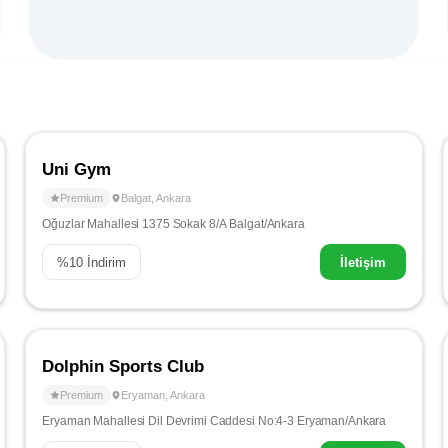
Uni Gym
Premium
Balgat
,
Ankara
Oğuzlar Mahallesi 1375 Sokak 8/A Balgat/Ankara
%
10
İndirim
İletişim
Dolphin Sports Club
Premium
Eryaman
,
Ankara
Eryaman Mahallesi Dil Devrimi Caddesi No:4-3 Eryaman/Ankara