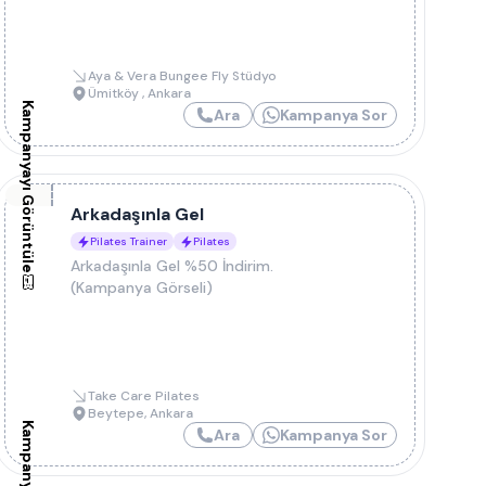
Aya & Vera Bungee Fly Stüdyo
Ümitköy
,
Ankara
Kampanyayı Görüntüle
Ara
Kampanya Sor
Arkadaşınla Gel
Pilates Trainer
Pilates
Arkadaşınla Gel %50 İndirim.
(Kampanya Görseli)
Take Care Pilates
Beytepe
,
Ankara
Ara
Kampanya Sor