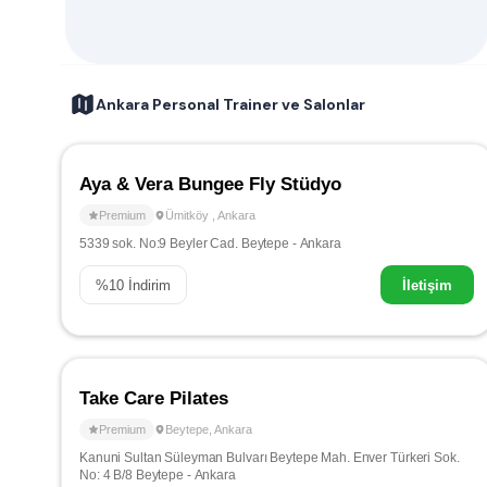
Ankara Personal Trainer ve Salonlar
Aya & Vera Bungee Fly Stüdyo
Premium
Ümitköy
,
Ankara
5339 sok. No:9 Beyler Cad. Beytepe - Ankara
%
10
İndirim
İletişim
Take Care Pilates
Premium
Beytepe
,
Ankara
Kanuni Sultan Süleyman Bulvarı Beytepe Mah. Enver Türkeri Sok.
No: 4 B/8 Beytepe - Ankara