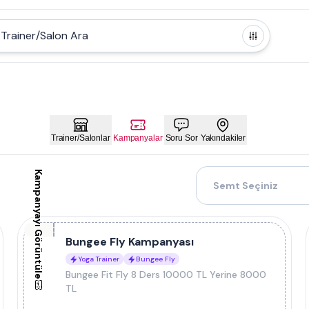
Trainer/Salon Ara
Trainer/Salonlar
Kampanyalar
Soru Sor
Yakındakiler
Kampanyayı Görüntüle
Semt Seçiniz
Bungee Fly Kampanyası
Yoga Trainer
Bungee Fly
Bungee Fit Fly 8 Ders 10000 TL Yerine 8000
TL