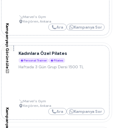
Marvel's Gym
Keçiören
,
Ankara
Kampanyayı Görüntüle
Ara
Kampanya Sor
Kadınlara Özel Pilates
Personal Trainer
Pilates
Haftada 3 Gün Grup Dersi 1500 TL
Marvel's Gym
Keçiören
,
Ankara
Ara
Kampanya Sor