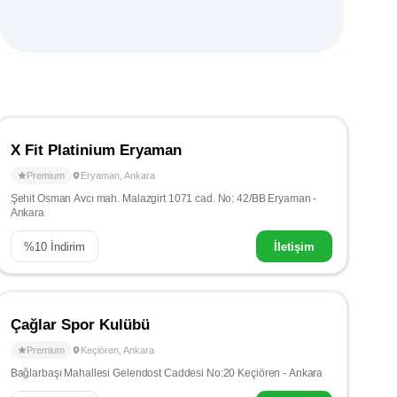
X Fit Platinium Eryaman
Premium
Eryaman
,
Ankara
Şehit Osman Avcı mah. Malazgirt 1071 cad. No: 42/BB Eryaman -
Ankara
%
10
İndirim
İletişim
Çağlar Spor Kulübü
Premium
Keçiören
,
Ankara
Bağlarbaşı Mahallesi Gelendost Caddesi No:20 Keçiören - Ankara