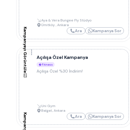
Aya & Vera Bungee Fly Stüdyo
Ümitköy
,
Ankara
Kampanyayı Görüntüle
Ara
Kampanya Sor
Açılışa Özel Kampanya
Fitness
Açılışa Özel %30 İndirim!
Uni Gym
Balgat
,
Ankara
Ara
Kampanya Sor