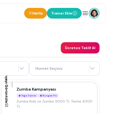
Harita
Trainer Ekle
Ücretsiz Teklif Al
Kampanyayı Görüntüle
Hizmet Seçiniz
Zumba Kampanyası
Yoga Trainer
Bungee Fly
Zumba Kids ve Zumba 5000 TL Yerine 4000
TL