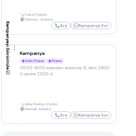
Casa Pilates
Dikmen
,
Ankara
Kampanyayı Görüntüle
Ara
Kampanya Sor
Kampanya
Aletli Pilates
Pilates
09.00-16.00 seansları arasında 12 ders 2800
tl yerine 2500 tl
Alka Pilates Studio
Mamak
,
Ankara
Ara
Kampanya Sor