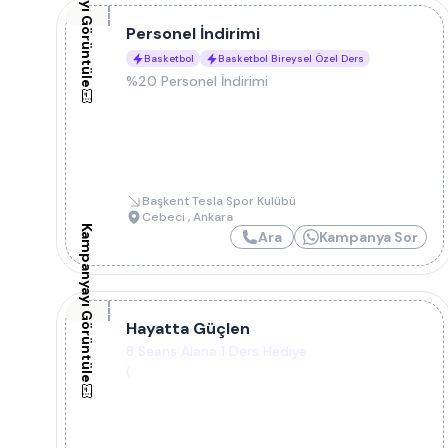
Kampanyayı Görüntüle
Personel İndirimi
Basketbol
Basketbol Bireysel Özel Ders
%20 Personel İndirimi
Başkent Tesla Spor Kulübü
Cebeci
,
Ankara
Kampanyayı Görüntüle
Ara
Kampanya Sor
Hayatta Güçlen
8 Seans Alana 1 Ders Hediye
(