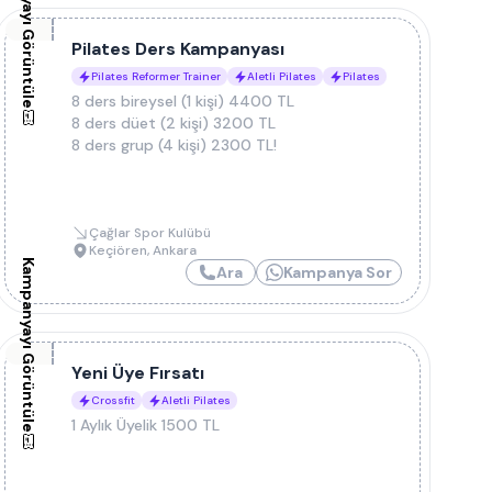
Kampanyayı Görüntüle
Pilates Ders Kampanyası
Pilates Reformer Trainer
Aletli Pilates
Pilates
8 ders bireysel (1 kişi) 4400 TL
8 ders düet (2 kişi) 3200 TL
8 ders grup (4 kişi) 2300 TL!
Çağlar Spor Kulübü
Keçiören
,
Ankara
Kampanyayı Görüntüle
Ara
Kampanya Sor
Yeni Üye Fırsatı
Crossfit
Aletli Pilates
1 Aylık Üyelik 1500 TL