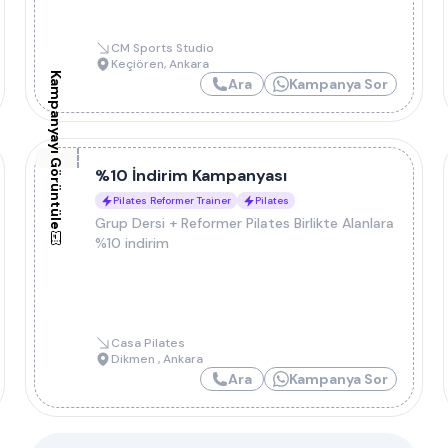
CM Sports Studio
Keçiören
,
Ankara
Kampanyayı Görüntüle
Ara
Kampanya Sor
%10 İndirim Kampanyası
Pilates Reformer Trainer
Pilates
Grup Dersi + Reformer Pilates Birlikte Alanlara
%10 indirim
Casa Pilates
Dikmen
,
Ankara
Ara
Kampanya Sor