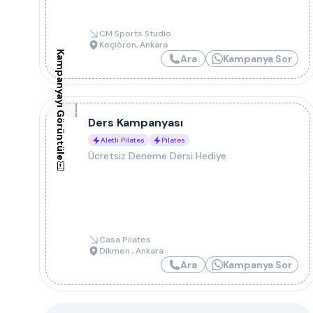
CM Sports Studio
Keçiören
,
Ankara
Kampanyayı Görüntüle
Ara
Kampanya Sor
Ders Kampanyası
Aletli Pilates
Pilates
Ücretsiz Deneme Dersi Hediye
Casa Pilates
Dikmen
,
Ankara
Ara
Kampanya Sor