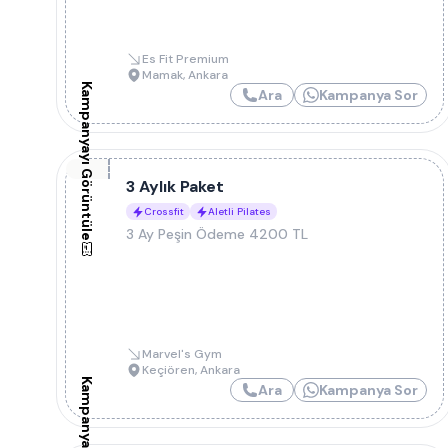
Es Fit Premium
Mamak
,
Ankara
Kampanyayı Görüntüle
Ara
Kampanya Sor
3 Aylık Paket
Crossfit
Aletli Pilates
3 Ay Peşin Ödeme 4200 TL
Marvel's Gym
Keçiören
,
Ankara
Ara
Kampanya Sor