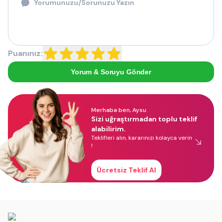
Puanınız:
Yorum & Soruyu Gönder
Merhaba ben, Aysu.
Sizi uğraştırmadan toplu teklif
alabilirim.
Teklifleri alın, kararınızı kolayca verin
!
Ücretsiz Teklif Al