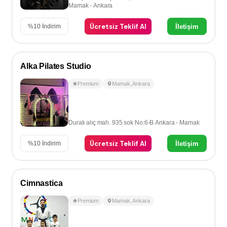
Mamak - Ankara
Ücretsiz Teklif Al
İletişim
%
10
İndirim
Alka Pilates Studio
Premium
Mamak
,
Ankara
Duralı alıç mah. 935 sok No:6-B Ankara - Mamak
Ücretsiz Teklif Al
İletişim
%
10
İndirim
Cimnastica
Premium
Mamak
,
Ankara