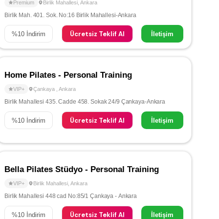
Premium
Birlik Mahallesi
,
Ankara
Birlik Mah. 401. Sok. No:16 Birlik Mahallesi-Ankara
Ücretsiz Teklif Al
%
10
İndirim
İletişim
Home Pilates - Personal Training
VIP+
Çankaya
,
Ankara
Birlik Mahallesi 435. Cadde 458. Sokak 24/9 Çankaya-Ankara
Ücretsiz Teklif Al
%
10
İndirim
İletişim
Bella Pilates Stüdyo - Personal Training
VIP+
Birlik Mahallesi
,
Ankara
Birlik Mahallesi 448 cad No:85/1 Çankaya - Ankara
Ücretsiz Teklif Al
%
10
İndirim
İletişim