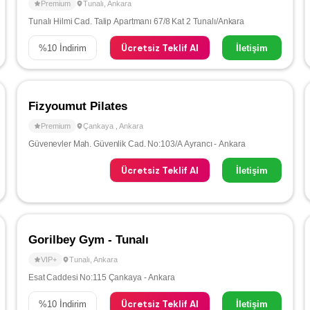
Premium
Tunalı
,
Ankara
Tunalı Hilmi Cad. Talip Apartmanı 67/8 Kat 2 Tunalı/Ankara
Ücretsiz Teklif Al
%
10
İndirim
İletişim
Fizyoumut Pilates
Premium
Çankaya
,
Ankara
Güvenevler Mah. Güvenlik Cad. No:103/A Ayrancı - Ankara
Ücretsiz Teklif Al
İletişim
Gorilbey Gym - Tunalı
VIP+
Tunalı
,
Ankara
Esat Caddesi No:115 Çankaya - Ankara
Ücretsiz Teklif Al
%
10
İndirim
İletişim