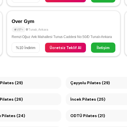
Over Gym
VIP+
Tunalı
,
Ankara
Remzi Oğuz Arık Mahallesi Tunus Caddesi No:50/D Tunalı-Ankara
Ücretsiz Teklif Al
%
10
İndirim
İletişim
Pilates (29)
Çayyolu Pilates (29)
Pilates (26)
İncek Pilates (25)
 Pilates (24)
ODTÜ Pilates (21)