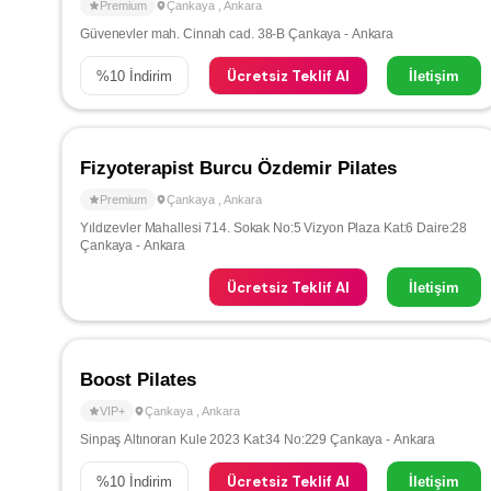
Premium
Çankaya
,
Ankara
Güvenevler mah. Cinnah cad. 38-B Çankaya - Ankara
Ücretsiz Teklif Al
%
10
İndirim
İletişim
Fizyoterapist Burcu Özdemir Pilates
Premium
Çankaya
,
Ankara
Yıldızevler Mahallesi 714. Sokak No:5 Vizyon Plaza Kat:6 Daire:28
Çankaya - Ankara
Ücretsiz Teklif Al
İletişim
Boost Pilates
VIP+
Çankaya
,
Ankara
Sinpaş Altınoran Kule 2023 Kat:34 No:229 Çankaya - Ankara
Ücretsiz Teklif Al
%
10
İndirim
İletişim