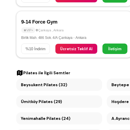
9-14 Force Gym
VIP+
Çankaya
,
Ankara
Birlik Mah. 486 Sok. 4/A Çankaya - Ankara
Ücretsiz Teklif Al
%
10
İndirim
İletişim
Pilates
ile İlgili Semtler
Beysukent Pilates (32)
Beytepe 
Ümitköy Pilates (29)
Hoşdere 
Yenimahalle Pilates (24)
A.Ayrancı