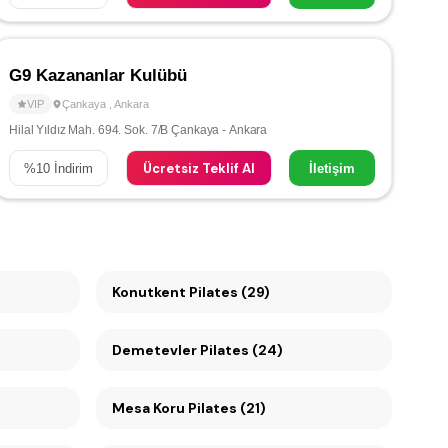
G9 Kazananlar Kulübü
VIP
Çankaya
,
Ankara
Hilal Yıldız Mah. 694. Sok. 7/B Çankaya - Ankara
Ücretsiz Teklif Al
%
10
İndirim
İletişim
Konutkent Pilates (29)
Demetevler Pilates (24)
Mesa Koru Pilates (21)