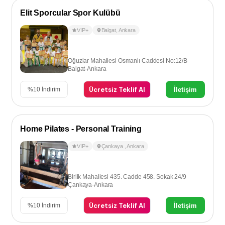
Elit Sporcular Spor Kulübü
VIP+
Balgat
,
Ankara
Oğuzlar Mahallesi Osmanlı Caddesi No:12/B
Balgat-Ankara
Ücretsiz Teklif Al
İletişim
%
10
İndirim
Home Pilates - Personal Training
VIP+
Çankaya
,
Ankara
Birlik Mahallesi 435. Cadde 458. Sokak 24/9
Çankaya-Ankara
Ücretsiz Teklif Al
İletişim
%
10
İndirim