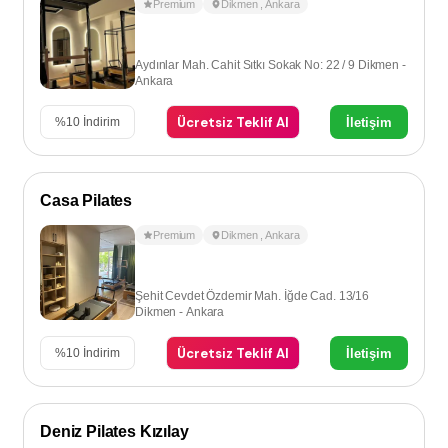
Premium
Dikmen
,
Ankara
Aydınlar Mah. Cahit Sıtkı Sokak No: 22 / 9 Dikmen -
Ankara
Ücretsiz Teklif Al
İletişim
%
10
İndirim
Casa Pilates
Premium
Dikmen
,
Ankara
Şehit Cevdet Özdemir Mah. İğde Cad. 13/16
Dikmen - Ankara
Ücretsiz Teklif Al
İletişim
%
10
İndirim
Deniz Pilates Kızılay