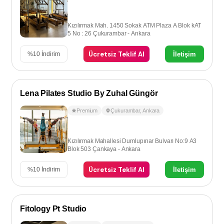
Kızılırmak Mah. 1450 Sokak ATM Plaza A Blok kAT
5 No : 26 Çukurambar - Ankara
Ücretsiz Teklif Al
İletişim
%
10
İndirim
Lena Pilates Studio By Zuhal Güngör
Premium
Çukurambar
,
Ankara
Kızılırmak Mahallesi Dumlupınar Bulvarı No:9 A3
Blok 503 Çankaya - Ankara
Ücretsiz Teklif Al
İletişim
%
10
İndirim
Fitology Pt Studio