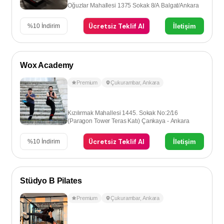
Oğuzlar Mahallesi 1375 Sokak 8/A Balgat/Ankara
Ücretsiz Teklif Al
İletişim
%
10
İndirim
Wox Academy
Premium
Çukurambar
,
Ankara
Kızılırmak Mahallesi 1445. Sokak No:2/16
(Paragon Tower Teras Katı) Çankaya - Ankara
Ücretsiz Teklif Al
İletişim
%
10
İndirim
Stüdyo B Pilates
Premium
Çukurambar
,
Ankara