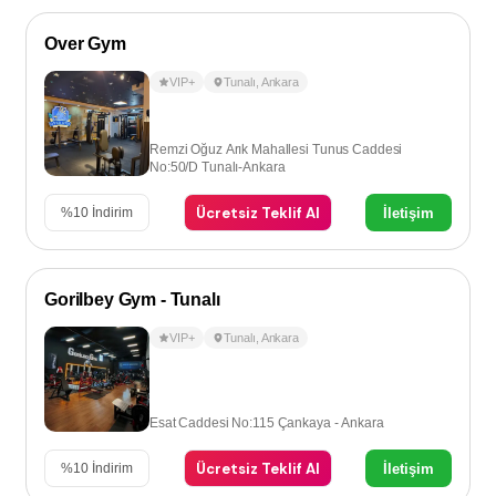
Over Gym
VIP+
Tunalı
,
Ankara
Remzi Oğuz Arık Mahallesi Tunus Caddesi
No:50/D Tunalı-Ankara
Ücretsiz Teklif Al
İletişim
%
10
İndirim
Gorilbey Gym - Tunalı
VIP+
Tunalı
,
Ankara
Esat Caddesi No:115 Çankaya - Ankara
Ücretsiz Teklif Al
İletişim
%
10
İndirim