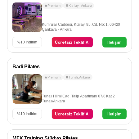
Premium
Kızılay
,
Ankara
Kumrular Caddesi, Kızılay, 95. Cd. No: 1, 06420
Çankaya - Ankara
Ücretsiz Teklif Al
İletişim
%
10
İndirim
Badi Pilates
Premium
Tunalı
,
Ankara
Tunalı Hilmi Cad. Talip Apartmanı 67/8 Kat 2
Tunalı/Ankara
Ücretsiz Teklif Al
İletişim
%
10
İndirim
MFK Training Stüdyo Pilates