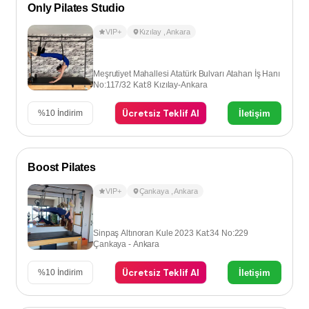
Only Pilates Studio
VIP+
Kızılay
,
Ankara
Meşrutiyet Mahallesi Atatürk Bulvarı Atahan İş Hanı
No:117/32 Kat:8 Kızılay-Ankara
Ücretsiz Teklif Al
İletişim
%
10
İndirim
Boost Pilates
VIP+
Çankaya
,
Ankara
Sinpaş Altınoran Kule 2023 Kat:34 No:229
Çankaya - Ankara
Ücretsiz Teklif Al
İletişim
%
10
İndirim