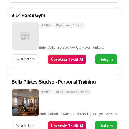
9-14 Force Gym
VIP+
Çankaya
,
Ankara
Birlik Mah. 486 Sok. 4/A Çankaya - Ankara
Ücretsiz Teklif Al
İletişim
%
10
İndirim
Bella Pilates Stüdyo - Personal Training
VIP+
Birlik Mahallesi
,
Ankara
Birlik Mahallesi 448 cad No:85/1 Çankaya - Ankara
Ücretsiz Teklif Al
İletişim
%
10
İndirim