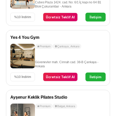
Cubes Plaza 1424. cad. No: 6/1 İç kapı no 64 B1
Blok Çukurambar - Ankara
Ücretsiz Teklif Al
İletişim
%
10
İndirim
Yes 4 You Gym
Premium
Çankaya
,
Ankara
Güvenevler mah. Cinnah cad. 38-B Çankaya -
Ankara
Ücretsiz Teklif Al
İletişim
%
10
İndirim
Ayşenur Keklik Pilates Studio
Premium
Balgat
,
Ankara