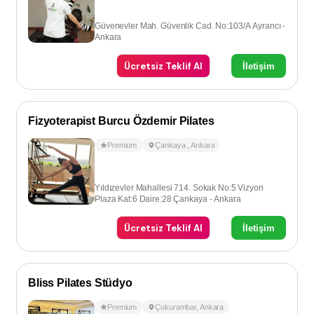
Güvenevler Mah. Güvenlik Cad. No:103/A Ayrancı -
Ankara
Ücretsiz Teklif Al
İletişim
Fizyoterapist Burcu Özdemir Pilates
Premium
Çankaya
,
Ankara
Yıldızevler Mahallesi 714. Sokak No:5 Vizyon
Plaza Kat:6 Daire:28 Çankaya - Ankara
Ücretsiz Teklif Al
İletişim
Bliss Pilates Stüdyo
Premium
Çukurambar
,
Ankara