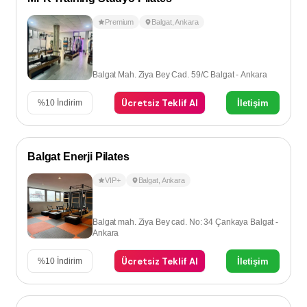
Premium
Balgat
,
Ankara
Balgat Mah. Ziya Bey Cad. 59/C Balgat - Ankara
Ücretsiz Teklif Al
İletişim
%
10
İndirim
Balgat Enerji Pilates
VIP+
Balgat
,
Ankara
Balgat mah. Ziya Bey cad. No: 34 Çankaya Balgat -
Ankara
Ücretsiz Teklif Al
İletişim
%
10
İndirim