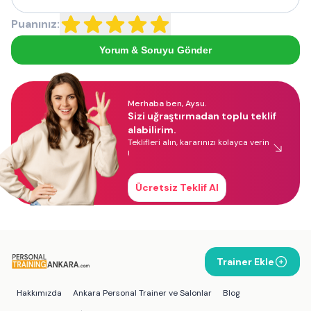
Puanınız:
Yorum & Soruyu Gönder
Merhaba ben, Aysu.
Sizi uğraştırmadan toplu teklif
alabilirim.
Teklifleri alın, kararınızı kolayca verin
!
Ücretsiz Teklif Al
Trainer Ekle
Hakkımızda
Ankara Personal Trainer ve Salonlar
Blog