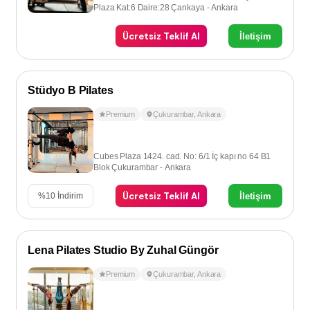
Plaza Kat:6 Daire:28 Çankaya - Ankara
Ücretsiz Teklif Al
İletişim
Stüdyo B Pilates
Premium
Çukurambar
,
Ankara
Cubes Plaza 1424. cad. No: 6/1 İç kapı no 64 B1
Blok Çukurambar - Ankara
Ücretsiz Teklif Al
İletişim
%
10
İndirim
Lena Pilates Studio By Zuhal Güngör
Premium
Çukurambar
,
Ankara