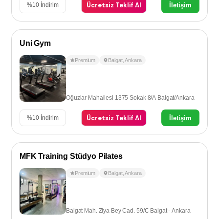
Ücretsiz Teklif Al
İletişim
%
10
İndirim
Uni Gym
Premium
Balgat
,
Ankara
Oğuzlar Mahallesi 1375 Sokak 8/A Balgat/Ankara
Ücretsiz Teklif Al
İletişim
%
10
İndirim
MFK Training Stüdyo Pilates
Premium
Balgat
,
Ankara
Balgat Mah. Ziya Bey Cad. 59/C Balgat - Ankara