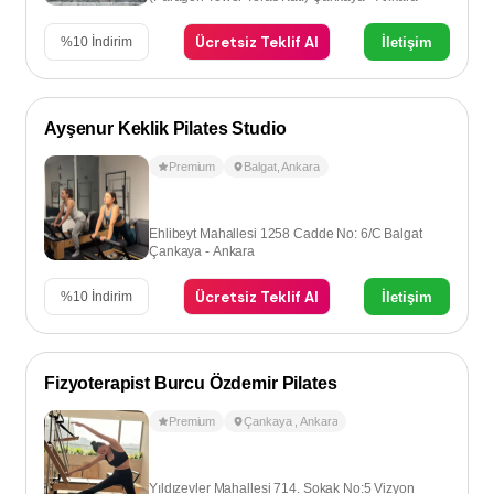
Ücretsiz Teklif Al
İletişim
%
10
İndirim
Ayşenur Keklik Pilates Studio
Premium
Balgat
,
Ankara
Ehlibeyt Mahallesi 1258 Cadde No: 6/C Balgat
Çankaya - Ankara
Ücretsiz Teklif Al
İletişim
%
10
İndirim
Fizyoterapist Burcu Özdemir Pilates
Premium
Çankaya
,
Ankara
Yıldızevler Mahallesi 714. Sokak No:5 Vizyon