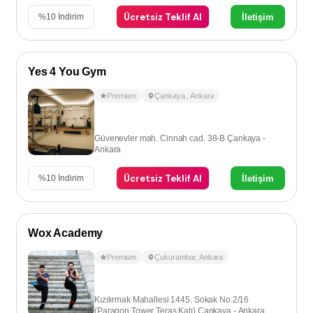
Ücretsiz Teklif Al
İletişim
%
10
İndirim
Yes 4 You Gym
Premium
Çankaya
,
Ankara
Güvenevler mah. Cinnah cad. 38-B Çankaya -
Ankara
Ücretsiz Teklif Al
İletişim
%
10
İndirim
Wox Academy
Premium
Çukurambar
,
Ankara
Kızılırmak Mahallesi 1445. Sokak No:2/16
(Paragon Tower Teras Katı) Çankaya - Ankara