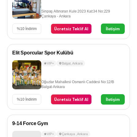
Sinpaş Altınoran Kule 2023 Kat:34 No:229
Çankaya - Ankara
Ücretsiz Teklif Al
İletişim
%
10
İndirim
Elit Sporcular Spor Kulübü
VIP+
Balgat
,
Ankara
Oğuzlar Mahallesi Osmanlı Caddesi No:12/B
Balgat-Ankara
Ücretsiz Teklif Al
İletişim
%
10
İndirim
9-14 Force Gym
VIP+
Çankaya
,
Ankara