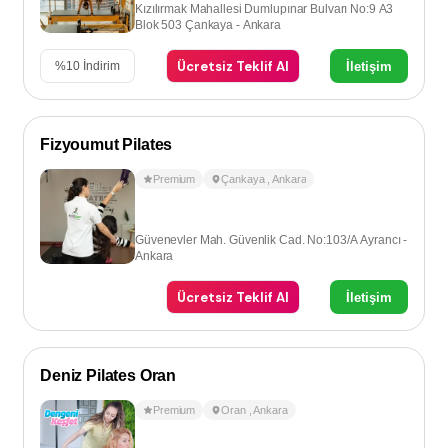
Kızılırmak Mahallesi Dumlupınar Bulvarı No:9 A3
Blok 503 Çankaya - Ankara
Ücretsiz Teklif Al
İletişim
%
10
İndirim
Fizyoumut Pilates
Premium
Çankaya
,
Ankara
Güvenevler Mah. Güvenlik Cad. No:103/A Ayrancı -
Ankara
Ücretsiz Teklif Al
İletişim
Deniz Pilates Oran
Premium
Oran
,
Ankara