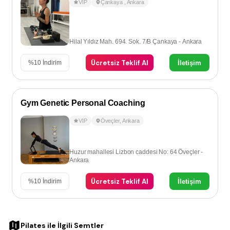
VIP
Çankaya
,
Ankara
Hilal Yıldız Mah. 694. Sok. 7/B Çankaya - Ankara
Ücretsiz Teklif Al
İletişim
%
10
İndirim
Gym Genetic Personal Coaching
VIP
Öveçler
,
Ankara
Huzur mahallesi Lizbon caddesi No: 64 Öveçler -
Ankara
Ücretsiz Teklif Al
İletişim
%
10
İndirim
Pilates
ile İlgili Semtler