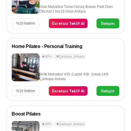
Oran Mahallesi Turan Güneş Bulvarı Park Oran
Ofis Kat:7 No:18 Oran-Ankara
Ücretsiz Teklif Al
İletişim
%
10
İndirim
Home Pilates - Personal Training
VIP+
Çankaya
,
Ankara
Birlik Mahallesi 435. Cadde 458. Sokak 24/9
Çankaya-Ankara
Ücretsiz Teklif Al
İletişim
%
10
İndirim
Boost Pilates
VIP+
Çankaya
,
Ankara