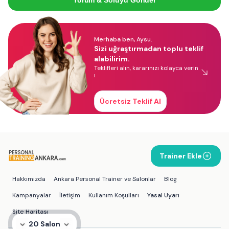
Merhaba ben, Aysu.
Sizi uğraştırmadan toplu teklif
alabilirim.
Teklifleri alın, kararınızı kolayca verin
!
Ücretsiz Teklif Al
Trainer Ekle
Hakkımızda
Ankara Personal Trainer ve Salonlar
Blog
Kampanyalar
İletişim
Kullanım Koşulları
Yasal Uyarı
Site Haritası
20 Salon