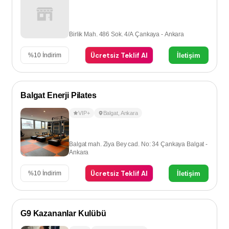
Birlik Mah. 486 Sok. 4/A Çankaya - Ankara
Ücretsiz Teklif Al
İletişim
%
10
İndirim
Balgat Enerji Pilates
VIP+
Balgat
,
Ankara
Balgat mah. Ziya Bey cad. No: 34 Çankaya Balgat -
Ankara
Ücretsiz Teklif Al
İletişim
%
10
İndirim
G9 Kazananlar Kulübü