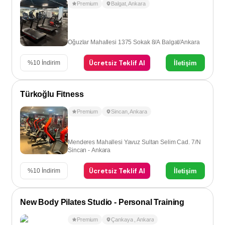
Premium
Balgat
,
Ankara
Oğuzlar Mahallesi 1375 Sokak 8/A Balgat/Ankara
Ücretsiz Teklif Al
İletişim
%
10
İndirim
Türkoğlu Fitness
Premium
Sincan
,
Ankara
Menderes Mahallesi Yavuz Sultan Selim Cad. 7/N
Sincan - Ankara
Ücretsiz Teklif Al
İletişim
%
10
İndirim
New Body Pilates Studio - Personal Training
Premium
Çankaya
,
Ankara