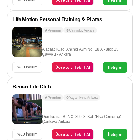
Ücretsiz Teklif Al
İletişim
%
10
İndirim
Life Motion Personal Training & Pilates
Premium
Çayyolu
,
Ankara
Alacaatlı Cad. Anchor Avm No : 18 A - Blok 15
Çayyolu - Ankara
Ücretsiz Teklif Al
İletişim
%
10
İndirim
Bemax Life Club
Premium
Yaşamkent
,
Ankara
Dumlupınar BI. NO: 399. 3. Kat. (Elya Center içi)
Çankaya-Ankara
Ücretsiz Teklif Al
İletişim
%
10
İndirim