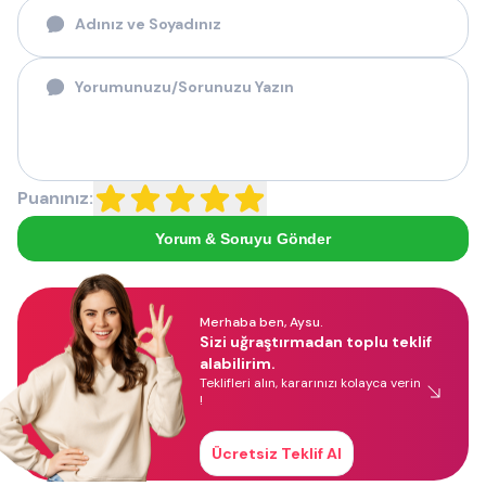
Puanınız:
Yorum & Soruyu Gönder
Merhaba ben, Aysu.
Sizi uğraştırmadan toplu teklif
alabilirim.
Teklifleri alın, kararınızı kolayca verin
!
Ücretsiz Teklif Al