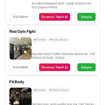
Konutkent Mahallesi 3028. Cadde 16-B/10 Kule
Evo Çayyolu-Ankara
Ücretsiz Teklif Al
İletişim
%
10
İndirim
Red Gym Fight
Premium
İncek
,
Ankara
Alacaatlı Kanuni Sultan Süleyman Bulvarı No : 128
Daheno So İncek - Ankara
Ücretsiz Teklif Al
İletişim
%
10
İndirim
Fit Body
Premium
Sincan
,
Ankara
Selçuklu mah. şehit nurettin ünal sok. 29/E Sincan -