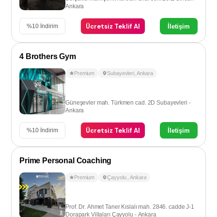
Ankara
Ücretsiz Teklif Al
İletişim
%
10
İndirim
4 Brothers Gym
Premium
Subayevleri
,
Ankara
Güneşevler mah. Türkmen cad. 2D Subayevleri -
Ankara
Ücretsiz Teklif Al
İletişim
%
10
İndirim
Prime Personal Coaching
Premium
Çayyolu
,
Ankara
Prof. Dr. Ahmet Taner Kıslalı mah. 2846. cadde J-1
Dorapark Villaları Çayyolu - Ankara