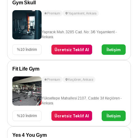
Gym Skull
Premium
Yaşamkent
,
Ankara
Yapracık Mah. 3285 Cad. No: 3/6 Yaşamkent -
Ankara
Ücretsiz Teklif Al
İletişim
%
10
İndirim
Fit Life Gym
Premium
Keçiören
,
Ankara
Yükseltepe Mahallesi 2107. Cadde 3/l Keçiören -
Ankara
Ücretsiz Teklif Al
İletişim
%
10
İndirim
Yes 4 You Gym