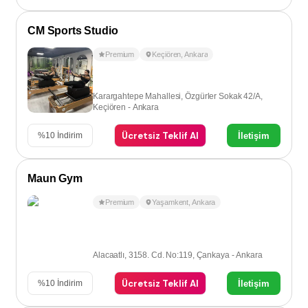
CM Sports Studio
Premium
Keçiören
,
Ankara
Karargahtepe Mahallesi, Özgürler Sokak 42/A,
Keçiören - Ankara
Ücretsiz Teklif Al
İletişim
%
10
İndirim
Maun Gym
Premium
Yaşamkent
,
Ankara
Alacaatlı, 3158. Cd. No:119, Çankaya - Ankara
Ücretsiz Teklif Al
İletişim
%
10
İndirim