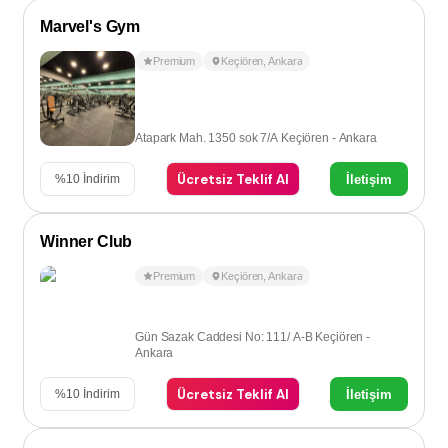
Marvel's Gym
Premium
Keçiören
,
Ankara
Atapark Mah. 1350 sok 7/A Keçiören - Ankara
Ücretsiz Teklif Al
İletişim
%
10
İndirim
Winner Club
Premium
Keçiören
,
Ankara
Gün Sazak Caddesi No: 111/ A-B Keçiören -
Ankara
Ücretsiz Teklif Al
İletişim
%
10
İndirim