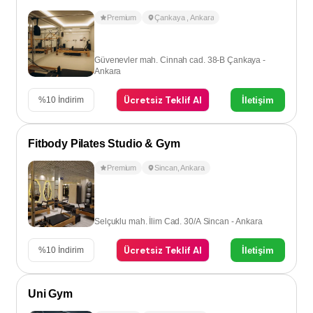
Premium
Çankaya
,
Ankara
Güvenevler mah. Cinnah cad. 38-B Çankaya -
Ankara
Ücretsiz Teklif Al
İletişim
%
10
İndirim
Fitbody Pilates Studio & Gym
Premium
Sincan
,
Ankara
Selçuklu mah. İlim Cad. 30/A Sincan - Ankara
Ücretsiz Teklif Al
İletişim
%
10
İndirim
Uni Gym