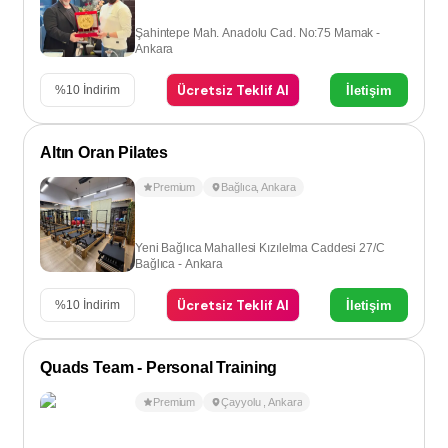
Şahintepe Mah. Anadolu Cad. No:75 Mamak -
Ankara
Ücretsiz Teklif Al
İletişim
%
10
İndirim
Altın Oran Pilates
Premium
Bağlıca
,
Ankara
Yeni Bağlıca Mahallesi Kızılelma Caddesi 27/C
Bağlıca - Ankara
Ücretsiz Teklif Al
İletişim
%
10
İndirim
Quads Team - Personal Training
Premium
Çayyolu
,
Ankara