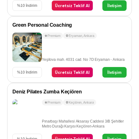
Ücretsiz Teklif Al
İletişim
%
10
İndirim
Green Personal Coaching
Premium
Eryaman
,
Ankara
Yeşilova mah. 4031 cad. No 7D Eryaman - Ankara
Ücretsiz Teklif Al
İletişim
%
10
İndirim
Deniz Pilates Zumba Keçiören
Premium
Keçiören
,
Ankara
Pınarbaşı Mahallesi Aksaray Caddesi 3/B Şehitler
Metro Durağı Karşısı Keçiören-Ankara