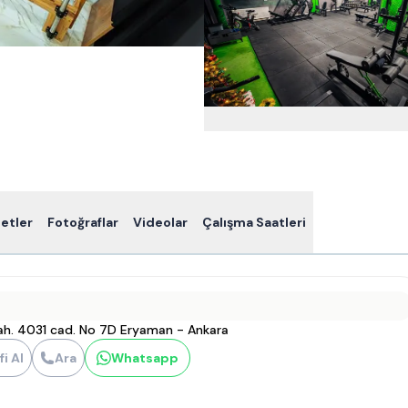
etler
Fotoğraflar
Videolar
Çalışma Saatleri
ah. 4031 cad. No 7D Eryaman - Ankara
fi Al
Ara
Whatsapp