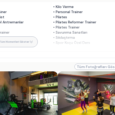
•
Kilo Verme
ainer
•
Personal Trainer
ist
•
Pilates
el Antremanlar
•
Pilates Reformer Trainer
•
Pilates Trainer
rainer
•
Savunma Sanatları
•
Sıkılaştırma
Tüm Hizmetleri Göster
•
Spor Koçu Özel Ders
Tüm Fotoğrafları Gös