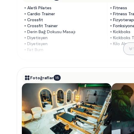
•
Aletli Pilates
•
Fitness
•
Cardio Trainer
•
Fitness Tr
•
Crossfit
•
Fizyoterap
•
Crossfit Trainer
•
Fonksiyon
•
Derin Bağ Dokusu Masajı
•
Kickboks
•
Diyetisyen
•
Kickboks T
•
Diyetisyen
•
Kilo Alma
•
Fat Burn
Fotoğraflar
15