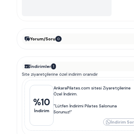
Yorum/Soru
0
İndirimler
1
Site ziyaretçilerine özel indirim oranıdır
AnkaraPilates.com sitesi Ziyaretçilerine
Özel İndirim.
%
10
”Lütfen İndirimi Pilates Salonuna
İndirim
Sorunuz!“
İndirim Sor