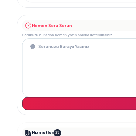
Hemen Soru Sorun
Sorunuzu buradan hemen yazıp salona iletebilirsiniz.
Hizmetler
23