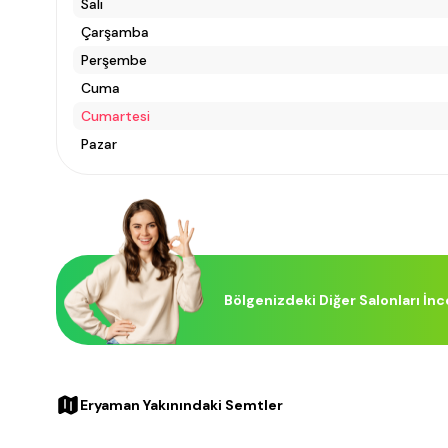
Salı
Çarşamba
Perşembe
Cuma
Cumartesi
Pazar
Bölgenizdeki Diğer Salonları İnc
Eryaman Yakınındaki Semtler