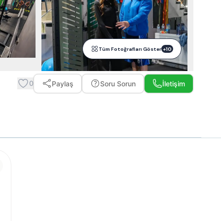
Tüm Fotoğrafları Göster
+
10
0
Paylaş
Soru Sorun
İletişim
Whatsapp ile Mesaj Gönder
Telefon Et
Ücretsiz Teklif Al