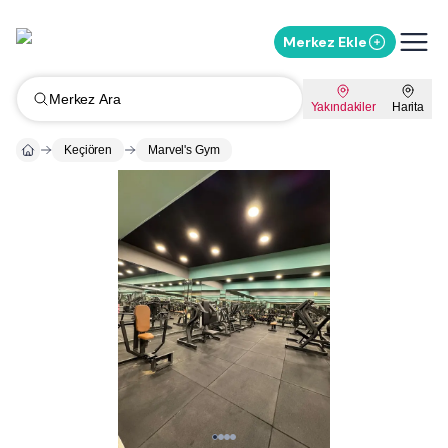
Merkez Ekle
Merkez Ara
Yakındakiler
Harita
Keçiören
Marvel's Gym
Whatsapp ile Mesaj Gönder
%
10
İndirimi Sor
Kampanyaları Sor