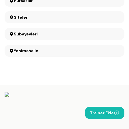
Pursaklar
Siteler
Subayevleri
Yenimahalle
Trainer Ekle