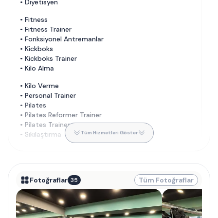
•
Diyetisyen
•
Fitness
•
Fitness Trainer
•
Fonksiyonel Antremanlar
•
Kickboks
•
Kickboks Trainer
•
Kilo Alma
•
Kilo Verme
•
Personal Trainer
•
Pilates
•
Pilates Reformer Trainer
•
Pilates Trainer
Tüm Hizmetleri Göster
•
Sıkılaştırma
Fotoğraflar
Tüm Fotoğraflar
35