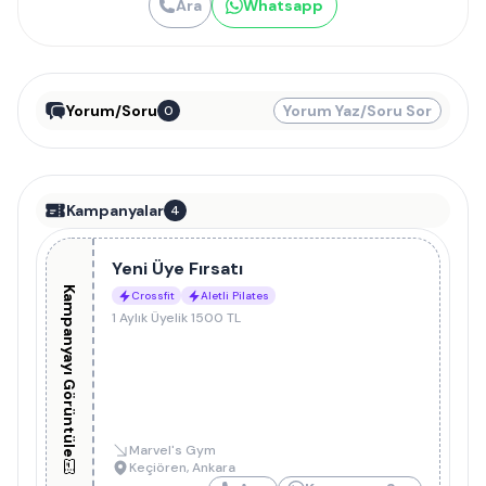
Ara
Whatsapp
Yorum/Soru
Yorum Yaz/Soru Sor
0
Kampanyalar
4
Yeni Üye Fırsatı
Kampanyayı Görüntüle
Crossfit
Aletli Pilates
1 Aylık Üyelik 1500 TL
Marvel's Gym
Keçiören
,
Ankara