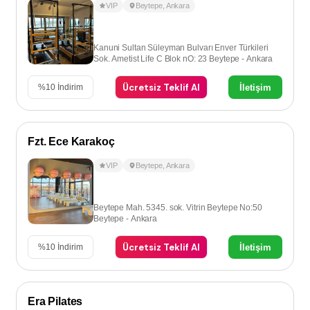
VIP
Beytepe
,
Ankara
Kanuni Sultan Süleyman Bulvarı Enver Türkileri
Sok. Ametist Life C Blok nO: 23 Beytepe - Ankara
Ücretsiz Teklif Al
İletişim
%
10
İndirim
Fzt. Ece Karakoç
VIP
Beytepe
,
Ankara
Beytepe Mah. 5345. sok. Vitrin Beytepe No:50
Beytepe - Ankara
Ücretsiz Teklif Al
İletişim
%
10
İndirim
Era Pilates