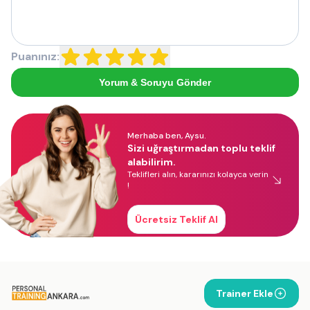
Puanınız:
Yorum & Soruyu Gönder
Merhaba ben, Aysu.
Sizi uğraştırmadan toplu teklif
alabilirim.
Teklifleri alın, kararınızı kolayca verin
!
Ücretsiz Teklif Al
Trainer Ekle