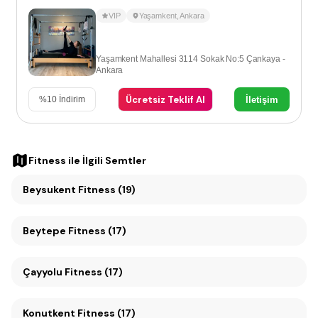
VIP
Yaşamkent
,
Ankara
Yaşamkent Mahallesi 3114 Sokak No:5 Çankaya -
Ankara
Ücretsiz Teklif Al
İletişim
%
10
İndirim
Fitness
ile İlgili Semtler
Beysukent Fitness (19)
Beytepe Fitness (17)
Çayyolu Fitness (17)
Konutkent Fitness (17)