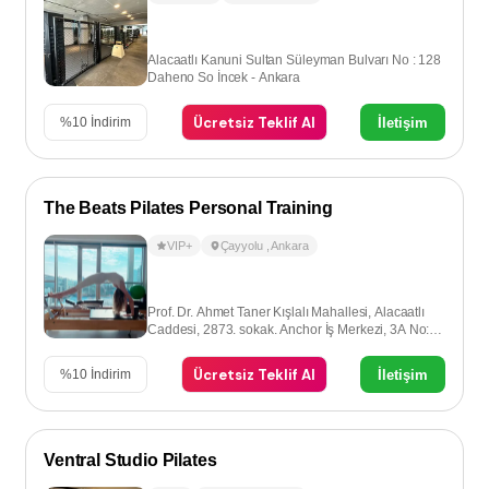
Alacaatlı Kanuni Sultan Süleyman Bulvarı No : 128
Daheno So İncek - Ankara
Ücretsiz Teklif Al
İletişim
%
10
İndirim
The Beats Pilates Personal Training
VIP+
Çayyolu
,
Ankara
Prof. Dr. Ahmet Taner Kışlalı Mahallesi, Alacaatlı
Caddesi, 2873. sokak. Anchor İş Merkezi, 3A No:8,
Çayyolu-Ankara
Ücretsiz Teklif Al
İletişim
%
10
İndirim
Ventral Studio Pilates