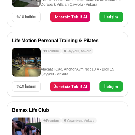
Dorapark Villaları Çayyolu - Ankara
Ücretsiz Teklif Al
İletişim
%
10
İndirim
Life Motion Personal Training & Pilates
Premium
Çayyolu
,
Ankara
Alacaatlı Cad. Anchor Avm No : 18 A - Blok 15
Çayyolu - Ankara
Ücretsiz Teklif Al
İletişim
%
10
İndirim
Bemax Life Club
Premium
Yaşamkent
,
Ankara