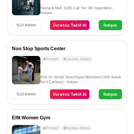
Yapracık Mah. 3285 Cad. No: 3/6 Yaşamkent -
Ankara
Ücretsiz Teklif Al
İletişim
%
10
İndirim
Non Stop Sports Center
Premium
Çayyolu
,
Ankara
Prof. Dr. Ahmet Taner Kışlalı Mahallesi 2400 Sokak
No:5 Çankaya - Ankara
Ücretsiz Teklif Al
İletişim
%
10
İndirim
Elfit Women Gym
Premium
Beytepe
,
Ankara