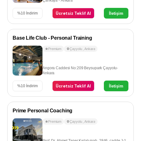
Çankaya - Ankara
Ücretsiz Teklif Al
İletişim
%
10
İndirim
Base Life Club - Personal Training
Premium
Çayyolu
,
Ankara
Angora Caddesi No:209 Beysupark Çayyolu-
Ankara
Ücretsiz Teklif Al
İletişim
%
10
İndirim
Prime Personal Coaching
Premium
Çayyolu
,
Ankara
Prof. Dr. Ahmet Taner Kıslalı mah. 2846. cadde J-1