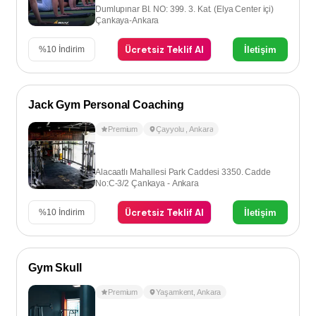
Dumlupınar BI. NO: 399. 3. Kat. (Elya Center içi)
Çankaya-Ankara
Ücretsiz Teklif Al
İletişim
%
10
İndirim
Jack Gym Personal Coaching
Premium
Çayyolu
,
Ankara
Alacaatlı Mahallesi Park Caddesi 3350. Cadde
No:C-3/2 Çankaya - Ankara
Ücretsiz Teklif Al
İletişim
%
10
İndirim
Gym Skull
Premium
Yaşamkent
,
Ankara