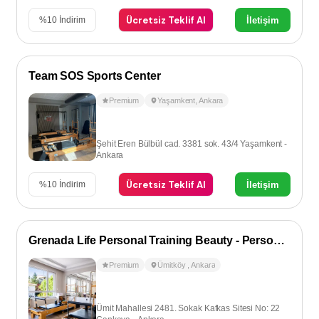
Ücretsiz Teklif Al
İletişim
%
10
İndirim
Team SOS Sports Center
Premium
Yaşamkent
,
Ankara
Şehit Eren Bülbül cad. 3381 sok. 43/4 Yaşamkent -
Ankara
Ücretsiz Teklif Al
İletişim
%
10
İndirim
Grenada Life Personal Training Beauty - Personal Training
Premium
Ümitköy
,
Ankara
Ümit Mahallesi 2481. Sokak Kafkas Sitesi No: 22