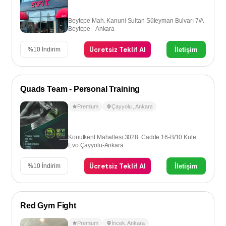
Beytepe Mah. Kanuni Sultan Süleyman Bulvarı 7/A
Beytepe - Ankara
Ücretsiz Teklif Al
İletişim
%
10
İndirim
Quads Team - Personal Training
Premium
Çayyolu
,
Ankara
Konutkent Mahallesi 3028. Cadde 16-B/10 Kule
Evo Çayyolu-Ankara
Ücretsiz Teklif Al
İletişim
%
10
İndirim
Red Gym Fight
Premium
İncek
,
Ankara