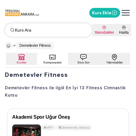
Kurs Ekle
Kurs Ara
Yakındakiler
Harita
Demetevler Fitness
Kurslar
Kampanyalar
Soru Sor
Yakındakiler
Demetevler Fitness
Demetevler Fitness ile ilgili En İyi 13 Fitness Cimnastik
Kursu
Akademi Spor Uğur Öneş
VIP+
Demetevler
,
Ankara