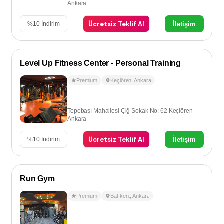
Ankara
Ücretsiz Teklif Al
İletişim
%
10
İndirim
Level Up Fitness Center - Personal Training
Premium
Keçiören
,
Ankara
Tepebaşı Mahallesi Çiğ Sokak No: 62 Keçiören-
Ankara
Ücretsiz Teklif Al
İletişim
%
10
İndirim
Run Gym
Premium
Batıkent
,
Ankara