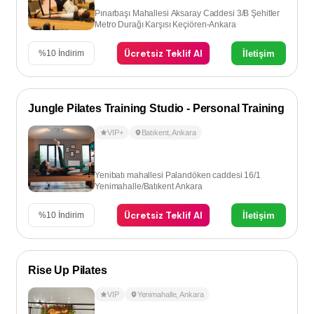
Pınarbaşı Mahallesi Aksaray Caddesi 3/B Şehitler
Metro Durağı Karşısı Keçiören-Ankara
Ücretsiz Teklif Al
İletişim
%
10
İndirim
Jungle Pilates Training Studio - Personal Training
VIP+
Batıkent
,
Ankara
Yenibatı mahallesi Palandöken caddesi 16/1
Yenimahalle/Batıkent Ankara
Ücretsiz Teklif Al
İletişim
%
10
İndirim
Rise Up Pilates
VIP
Yenimahalle
,
Ankara