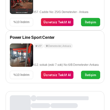
357. Cadde No: 25/G Demetevler - Ankara
Ücretsiz Teklif Al
İletişim
%
10
İndirim
Power Line Sport Center
VIP
Demetevler
,
Ankara
412. sokak (eski 7.sok) No:6/B Demetevler-Ankara
Ücretsiz Teklif Al
İletişim
%
10
İndirim