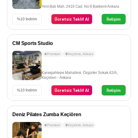
Yeni Batı Mah. 2416 Cad. No:6 Batıkent-Ankara
Ücretsiz Teklif Al
İletişim
%
10
İndirim
CM Sports Studio
Premium
Keçiören
,
Ankara
Karargahtepe Mahallesi, Özgürler Sokak 42/A,
Keçiören - Ankara
Ücretsiz Teklif Al
İletişim
%
10
İndirim
Deniz Pilates Zumba Keçiören
Premium
Keçiören
,
Ankara