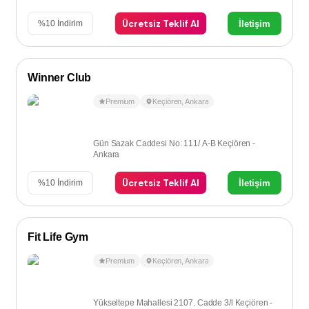
Ücretsiz Teklif Al
İletişim
%
10
İndirim
Winner Club
Premium
Keçiören
,
Ankara
Gün Sazak Caddesi No: 111/ A-B Keçiören -
Ankara
Ücretsiz Teklif Al
İletişim
%
10
İndirim
Fit Life Gym
Premium
Keçiören
,
Ankara
Yükseltepe Mahallesi 2107. Cadde 3/l Keçiören -