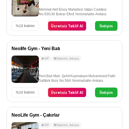
Mehmet Akif Ersoy Mahallesi Vatan Caddesi
No:93/136 Bulvar Efect Yenimahalle-Ankara
Ücretsiz Teklif Al
İletişim
%
10
İndirim
Neolife Gym - Yeni Batı
VIP
Batıkent
,
Ankara
Yeni Batı Mah. Şehit Kaymakam Muhammed Fatih
Safitürk Bulv. No:58A Yenimahalle-Ankara
Ücretsiz Teklif Al
İletişim
%
10
İndirim
NeoLife Gym - Çakırlar
VIP
Batıkent
,
Ankara