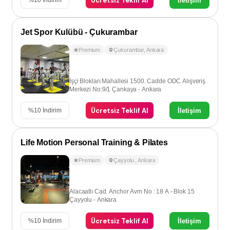
Ücretsiz Teklif Al
İletişim
%
10
İndirim
Jet Spor Kulübü - Çukurambar
Premium
Çukurambar
,
Ankara
İşçi Blokları Mahallesi 1500. Cadde ODC Alışveriş
Merkezi No:9/1 Çankaya - Ankara
Ücretsiz Teklif Al
İletişim
%
10
İndirim
Life Motion Personal Training & Pilates
Premium
Çayyolu
,
Ankara
Alacaatlı Cad. Anchor Avm No : 18 A - Blok 15
Çayyolu - Ankara
Ücretsiz Teklif Al
İletişim
%
10
İndirim