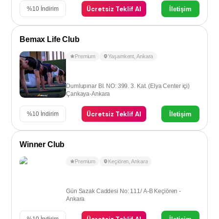
Ücretsiz Teklif Al
İletişim
%
10
İndirim
Bemax Life Club
Premium
Yaşamkent
,
Ankara
Dumlupınar BI. NO: 399. 3. Kat. (Elya Center içi)
Çankaya-Ankara
Ücretsiz Teklif Al
İletişim
%
10
İndirim
Winner Club
Premium
Keçiören
,
Ankara
Gün Sazak Caddesi No: 111/ A-B Keçiören -
Ankara