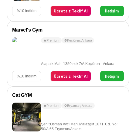
Ücretsiz Teklif Al
İletişim
%
10
İndirim
Marvel's Gym
Premium
Keçiören
,
Ankara
Atapark Mah. 1350 sok 7/A Keçiören - Ankara
Ücretsiz Teklif Al
İletişim
%
10
İndirim
Cat GYM
Premium
Eryaman
,
Ankara
Şehit Osman Avcı Mah. Malazgirt 1071. Cd. No:
50/A-65 Eryaman/Ankara