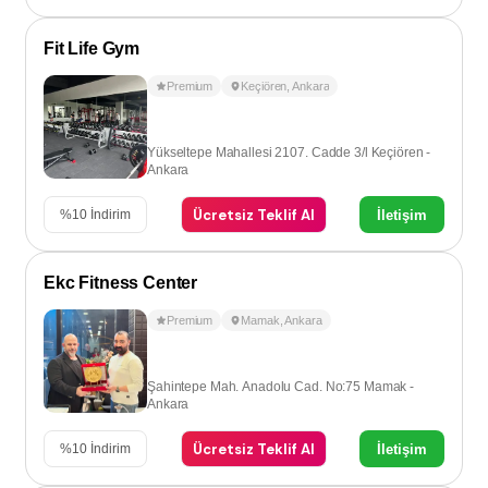
Fit Life Gym
Premium
Keçiören
,
Ankara
Yükseltepe Mahallesi 2107. Cadde 3/l Keçiören -
Ankara
Ücretsiz Teklif Al
İletişim
%
10
İndirim
Ekc Fitness Center
Premium
Mamak
,
Ankara
Şahintepe Mah. Anadolu Cad. No:75 Mamak -
Ankara
Ücretsiz Teklif Al
İletişim
%
10
İndirim