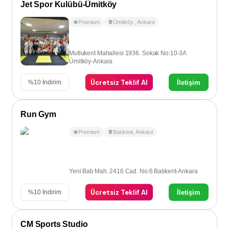
Jet Spor Kulübü-Ümitköy
Premium
Ümitköy
,
Ankara
Mutlukent Mahallesi 1936. Sokak No:10-3A
Ümitköy-Ankara
Ücretsiz Teklif Al
İletişim
%
10
İndirim
Run Gym
Premium
Batıkent
,
Ankara
Yeni Batı Mah. 2416 Cad. No:6 Batıkent-Ankara
Ücretsiz Teklif Al
İletişim
%
10
İndirim
CM Sports Studio