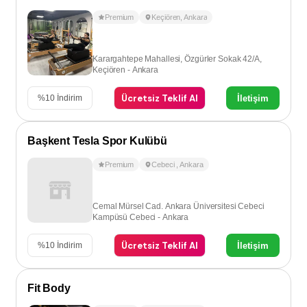
Premium
Keçiören
,
Ankara
Karargahtepe Mahallesi, Özgürler Sokak 42/A,
Keçiören - Ankara
Ücretsiz Teklif Al
İletişim
%
10
İndirim
Başkent Tesla Spor Kulübü
Premium
Cebeci
,
Ankara
Cemal Mürsel Cad. Ankara Üniversitesi Cebeci
Kampüsü Cebeci - Ankara
Ücretsiz Teklif Al
İletişim
%
10
İndirim
Fit Body