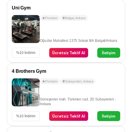
Uni Gym
Premium
Balgat
,
Ankara
Oğuzlar Mahallesi 1375 Sokak 8/A Balgat/Ankara
Ücretsiz Teklif Al
İletişim
%
10
İndirim
4 Brothers Gym
Premium
Subayevleri
,
Ankara
Güneşevler mah. Türkmen cad. 2D Subayevleri -
Ankara
Ücretsiz Teklif Al
İletişim
%
10
İndirim