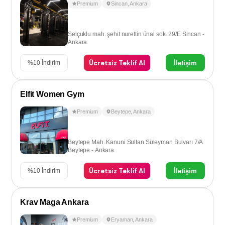
Premium
Sincan
,
Ankara
Selçuklu mah. şehit nurettin ünal sok. 29/E Sincan -
Ankara
Ücretsiz Teklif Al
İletişim
%
10
İndirim
Elfit Women Gym
Premium
Beytepe
,
Ankara
Beytepe Mah. Kanuni Sultan Süleyman Bulvarı 7/A
Beytepe - Ankara
Ücretsiz Teklif Al
İletişim
%
10
İndirim
Krav Maga Ankara
Premium
Eryaman
,
Ankara