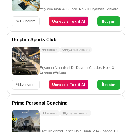
Yeşilova mah. 4031 cad. No 7D Eryaman - Ankara
Ücretsiz Teklif Al
İletişim
%
10
İndirim
Dolphin Sports Club
Premium
Eryaman
,
Ankara
Eryaman Mahallesi Dil Devrimi Caddesi No:4-3
Eryaman/Ankara
Ücretsiz Teklif Al
İletişim
%
10
İndirim
Prime Personal Coaching
Premium
Çayyolu
,
Ankara
Prof. Dr. Ahmet Taner Kıslalı mah. 2846. cadde J-1