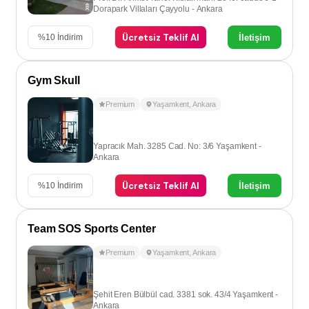
Dorapark Villaları Çayyolu - Ankara
Ücretsiz Teklif Al
İletişim
%
10
İndirim
Gym Skull
Premium
Yaşamkent
,
Ankara
Yapracık Mah. 3285 Cad. No: 3/6 Yaşamkent -
Ankara
Ücretsiz Teklif Al
İletişim
%
10
İndirim
Team SOS Sports Center
Premium
Yaşamkent
,
Ankara
Şehit Eren Bülbül cad. 3381 sok. 43/4 Yaşamkent -
Ankara