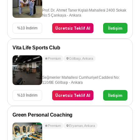
Prof. Dr. Ahmet Taner Kışlalı Mahallesi 2400 Sokak
No:5 Çankaya - Ankara
Ücretsiz Teklif Al
İletişim
%
10
İndirim
Vita Life Sports Club
Premium
Gölbaşı
,
Ankara
Seğmenler Mahallesi Cumhuriyet Caddesi No:
110/BE Gölbaşı - Ankara
Ücretsiz Teklif Al
İletişim
%
10
İndirim
Green Personal Coaching
Premium
Eryaman
,
Ankara