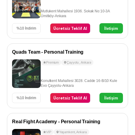
Mutlukent Mahallesi 1936. Sokak No:10-3A
Ümitköy-Ankara
Ücretsiz Teklif Al
İletişim
%
10
İndirim
Quads Team - Personal Training
Premium
Çayyolu
,
Ankara
Konutkent Mahallesi 3028. Cadde 16-B/10 Kule
Evo Çayyolu-Ankara
Ücretsiz Teklif Al
İletişim
%
10
İndirim
Real Fight Academy - Personal Training
VIP
Yaşamkent
,
Ankara