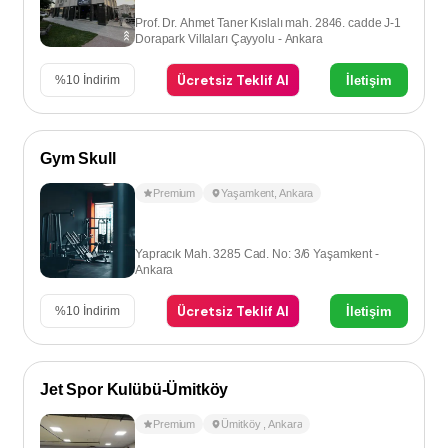
Prof. Dr. Ahmet Taner Kıslalı mah. 2846. cadde J-1
Dorapark Villaları Çayyolu - Ankara
Ücretsiz Teklif Al
İletişim
%
10
İndirim
Gym Skull
Premium
Yaşamkent
,
Ankara
Yapracık Mah. 3285 Cad. No: 3/6 Yaşamkent -
Ankara
Ücretsiz Teklif Al
İletişim
%
10
İndirim
Jet Spor Kulübü-Ümitköy
Premium
Ümitköy
,
Ankara