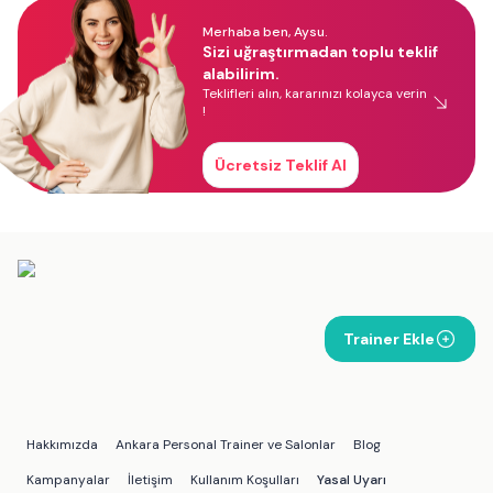
Merhaba ben, Aysu.
Sizi uğraştırmadan toplu teklif
alabilirim.
Teklifleri alın, kararınızı kolayca verin
!
Ücretsiz Teklif Al
Trainer Ekle
Hakkımızda
Ankara Personal Trainer ve Salonlar
Blog
Kampanyalar
İletişim
Kullanım Koşulları
Yasal Uyarı