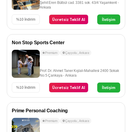
Şehit Eren Bülbül cad. 3381 sok. 43/4 Yaşamkent -
Ankara
Ücretsiz Teklif Al
İletişim
%
10
İndirim
Non Stop Sports Center
Premium
Çayyolu
,
Ankara
Prof. Dr. Ahmet Taner Kışlalı Mahallesi 2400 Sokak
No:5 Çankaya - Ankara
Ücretsiz Teklif Al
İletişim
%
10
İndirim
Prime Personal Coaching
Premium
Çayyolu
,
Ankara