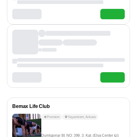
Bemax Life Club
Premium
Yaşamkent
,
Ankara
Dumlupınar BI. NO: 399. 3. Kat. (Elya Center içi)