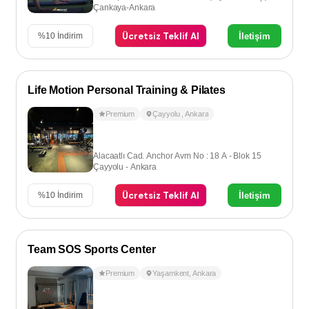
Çankaya-Ankara
Ücretsiz Teklif Al
İletişim
%
10
İndirim
Life Motion Personal Training & Pilates
Premium
Çayyolu
,
Ankara
Alacaatlı Cad. Anchor Avm No : 18 A - Blok 15
Çayyolu - Ankara
Ücretsiz Teklif Al
İletişim
%
10
İndirim
Team SOS Sports Center
Premium
Yaşamkent
,
Ankara