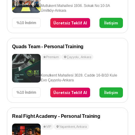
Mutlukent Mahallesi 1936. Sokak No:10-3A
Ümitköy-Ankara
Ücretsiz Teklif Al
İletişim
%
10
İndirim
Quads Team - Personal Training
Premium
Çayyolu
,
Ankara
Konutkent Mahallesi 3028. Cadde 16-B/10 Kule
Evo Çayyolu-Ankara
Ücretsiz Teklif Al
İletişim
%
10
İndirim
Real Fight Academy - Personal Training
VIP
Yaşamkent
,
Ankara