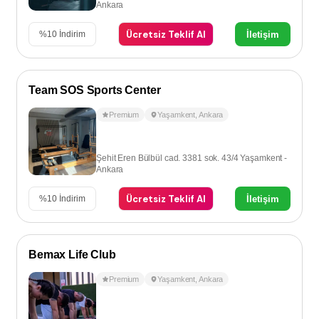
Ankara
Ücretsiz Teklif Al
İletişim
%
10
İndirim
Team SOS Sports Center
Premium
Yaşamkent
,
Ankara
Şehit Eren Bülbül cad. 3381 sok. 43/4 Yaşamkent -
Ankara
Ücretsiz Teklif Al
İletişim
%
10
İndirim
Bemax Life Club
Premium
Yaşamkent
,
Ankara