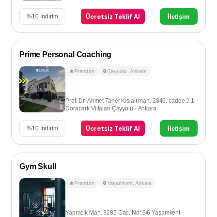
Ücretsiz Teklif Al
İletişim
%
10
İndirim
Prime Personal Coaching
Premium
Çayyolu
,
Ankara
Prof. Dr. Ahmet Taner Kıslalı mah. 2846. cadde J-1
Dorapark Villaları Çayyolu - Ankara
Ücretsiz Teklif Al
İletişim
%
10
İndirim
Gym Skull
Premium
Yaşamkent
,
Ankara
Yapracık Mah. 3285 Cad. No: 3/6 Yaşamkent -