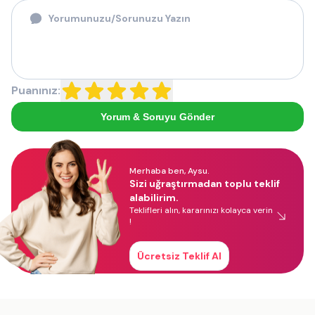
Puanınız:
Yorum & Soruyu Gönder
Merhaba ben, Aysu.
Sizi uğraştırmadan toplu teklif
alabilirim.
Teklifleri alın, kararınızı kolayca verin
!
Ücretsiz Teklif Al