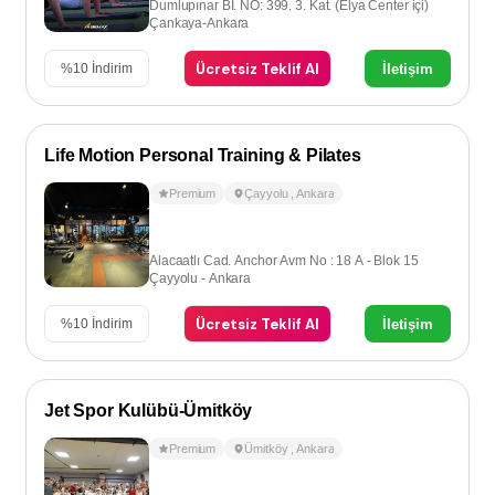
Dumlupınar BI. NO: 399. 3. Kat. (Elya Center içi)
Çankaya-Ankara
Ücretsiz Teklif Al
İletişim
%
10
İndirim
Life Motion Personal Training & Pilates
Premium
Çayyolu
,
Ankara
Alacaatlı Cad. Anchor Avm No : 18 A - Blok 15
Çayyolu - Ankara
Ücretsiz Teklif Al
İletişim
%
10
İndirim
Jet Spor Kulübü-Ümitköy
Premium
Ümitköy
,
Ankara