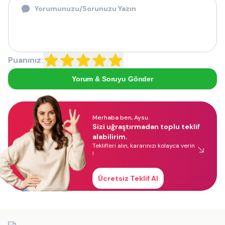
Puanınız:
Yorum & Soruyu Gönder
Merhaba ben, Aysu.
Sizi uğraştırmadan toplu teklif
alabilirim.
Teklifleri alın, kararınızı kolayca verin
!
Ücretsiz Teklif Al