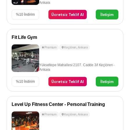
Ankara
Ücretsiz Teklif Al
İletişim
%
10
İndirim
Fit Life Gym
Premium
Keçiören
,
Ankara
Yükseltepe Mahallesi 2107. Cadde 3/l Keçiören -
Ankara
Ücretsiz Teklif Al
İletişim
%
10
İndirim
Level Up Fitness Center - Personal Training
Premium
Keçiören
,
Ankara