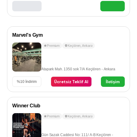
Marvel's Gym
Premium
Keçiören
,
Ankara
Atapark Mah. 1350 sok 7/A Keçiören - Ankara
Ücretsiz Teklif Al
İletişim
%
10
İndirim
Winner Club
Premium
Keçiören
,
Ankara
Gün Sazak Caddesi No: 111/ A-B Keçiören -