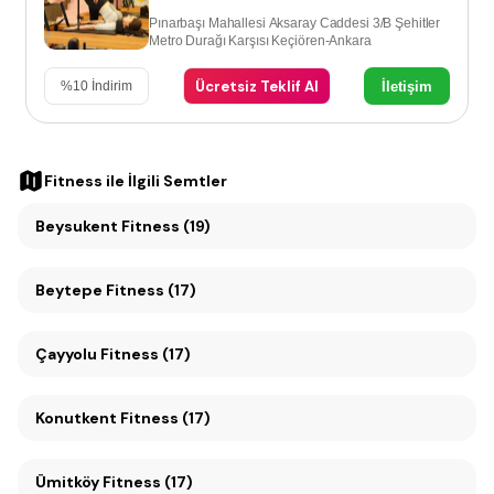
Pınarbaşı Mahallesi Aksaray Caddesi 3/B Şehitler
Metro Durağı Karşısı Keçiören-Ankara
Ücretsiz Teklif Al
İletişim
%
10
İndirim
Fitness
ile İlgili Semtler
Beysukent Fitness (19)
Beytepe Fitness (17)
Çayyolu Fitness (17)
Konutkent Fitness (17)
Ümitköy Fitness (17)