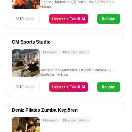
Tepebaşı Mahallesi Çiğ Sokak No: 62 Keçiören-
Ankara
Ücretsiz Teklif Al
İletişim
%
10
İndirim
CM Sports Studio
Premium
Keçiören
,
Ankara
Karargahtepe Mahallesi, Özgürler Sokak 42/A,
Keçiören - Ankara
Ücretsiz Teklif Al
İletişim
%
10
İndirim
Deniz Pilates Zumba Keçiören
Premium
Keçiören
,
Ankara