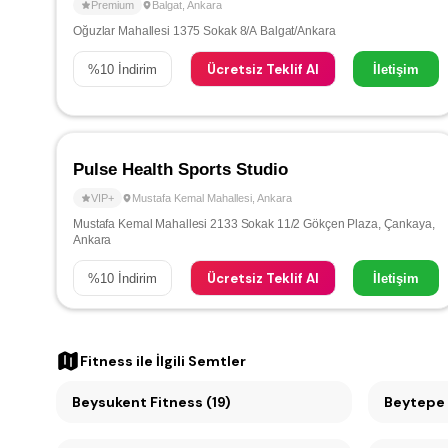
Premium
Balgat
,
Ankara
Oğuzlar Mahallesi 1375 Sokak 8/A Balgat/Ankara
Ücretsiz Teklif Al
%
10
İndirim
İletişim
Pulse Health Sports Studio
VIP+
Mustafa Kemal Mahallesi
,
Ankara
Mustafa Kemal Mahallesi 2133 Sokak 11/2 Gökçen Plaza, Çankaya,
Ankara
Ücretsiz Teklif Al
%
10
İndirim
İletişim
Fitness
ile İlgili Semtler
Beysukent Fitness (19)
Beytepe 