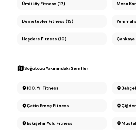
Ümitköy Fitness (17)
Demetevler Fitness (13)
Yenimahal
Hoşdere Fitness (10)
Söğütözü Yakınındaki Semtler
100. Yıl Fitness
Bahçel
Çetin Emeç Fitness
Çiğdem
Eskişehir Yolu Fitness
Mustaf