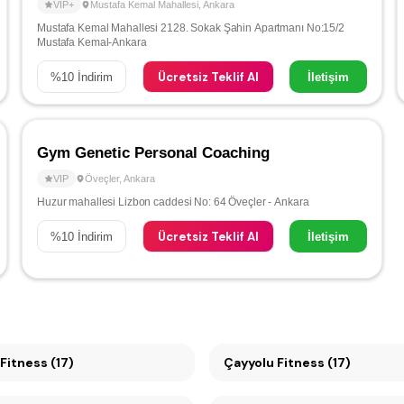
VIP+
Mustafa Kemal Mahallesi
,
Ankara
Mustafa Kemal Mahallesi 2128. Sokak Şahin Apartmanı No:15/2
Mustafa Kemal-Ankara
Ücretsiz Teklif Al
%
10
İndirim
İletişim
Gym Genetic Personal Coaching
VIP
Öveçler
,
Ankara
Huzur mahallesi Lizbon caddesi No: 64 Öveçler - Ankara
Ücretsiz Teklif Al
%
10
İndirim
İletişim
Fitness (17)
Çayyolu Fitness (17)