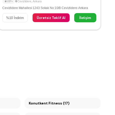
VIP+
Cevizlidere
,
Ankara
Cevizlidere Mahallesi 1243 Sokak No:10/B Cevizlidere-Ankara
Ücretsiz Teklif Al
%
10
İndirim
İletişim
Konutkent Fitness (17)