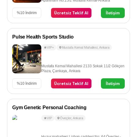
Apartmanı No:15/2 Mustafa Kemal-Ankara
Ücretsiz Teklif Al
İletişim
%
10
İndirim
Pulse Health Sports Studio
VIP+
Mustafa Kemal Mahallesi
,
Ankara
Mustafa Kemal Mahallesi 2133 Sokak 11/2 Gökçen
Plaza, Çankaya, Ankara
Ücretsiz Teklif Al
İletişim
%
10
İndirim
Gym Genetic Personal Coaching
VIP
Öveçler
,
Ankara
Huzur mahallesi Lizbon caddesi No: 64 Öveçler -