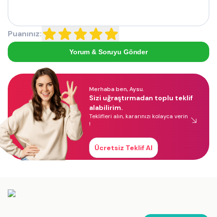
Puanınız:
Yorum & Soruyu Gönder
Merhaba ben, Aysu.
Sizi uğraştırmadan toplu teklif
alabilirim.
Teklifleri alın, kararınızı kolayca verin
!
Ücretsiz Teklif Al