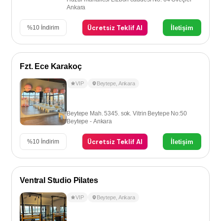
Ankara
Ücretsiz Teklif Al
İletişim
%
10
İndirim
Fzt. Ece Karakoç
VIP
Beytepe
,
Ankara
Beytepe Mah. 5345. sok. Vitrin Beytepe No:50
Beytepe - Ankara
Ücretsiz Teklif Al
İletişim
%
10
İndirim
Ventral Studio Pilates
VIP
Beytepe
,
Ankara