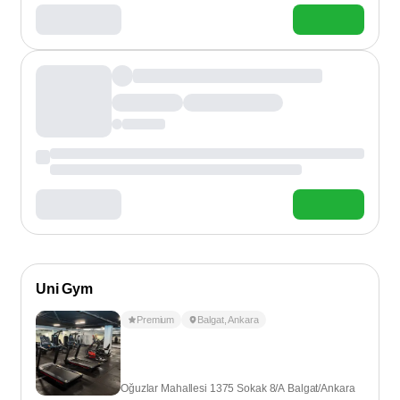
Uni Gym
Premium
Balgat
,
Ankara
Oğuzlar Mahallesi 1375 Sokak 8/A Balgat/Ankara