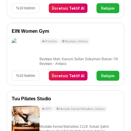
Ücretsiz Teklif Al
İletişim
%
10
İndirim
Elfit Women Gym
Premium
Beytepe
,
Ankara
Beytepe Mah. Kanuni Sultan Süleyman Bulvarı 7/A
Beytepe - Ankara
Ücretsiz Teklif Al
İletişim
%
10
İndirim
Tuu Pilates Studio
VIP+
Mustafa Kemal Mahallesi
,
Ankara
Mustafa Kemal Mahallesi 2128. Sokak Şahin