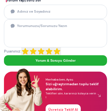
Yorum Yap/Soru Sor
Puanınız:
Yorum & Soruyu Gönder
Merhaba ben, Aysu.
Sizi uğraştırmadan toplu teklif
alabilirim.
Teklifleri alın, kararınızı kolayca verin
!
Ücretsiz Teklif Al