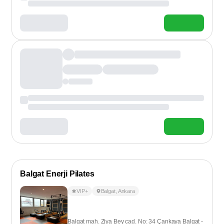
Balgat Enerji Pilates
VIP+
Balgat
,
Ankara
Balgat mah. Ziya Bey cad. No: 34 Çankaya Balgat -