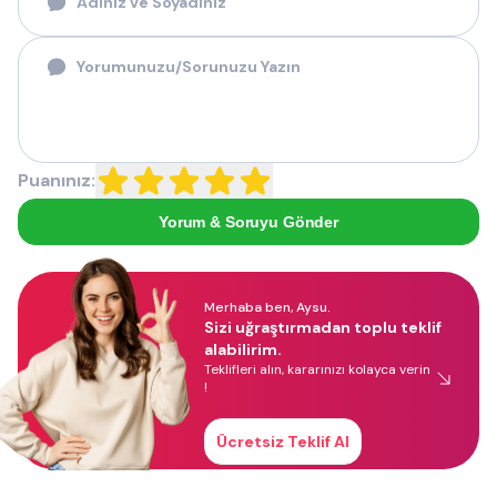
Puanınız:
Yorum & Soruyu Gönder
Merhaba ben, Aysu.
Sizi uğraştırmadan toplu teklif
alabilirim.
Teklifleri alın, kararınızı kolayca verin
!
Ücretsiz Teklif Al