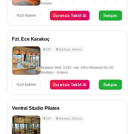
Ankara
Ücretsiz Teklif Al
İletişim
%
10
İndirim
Fzt. Ece Karakoç
VIP
Beytepe
,
Ankara
Beytepe Mah. 5345. sok. Vitrin Beytepe No:50
Beytepe - Ankara
Ücretsiz Teklif Al
İletişim
%
10
İndirim
Ventral Studio Pilates
VIP
Beytepe
,
Ankara