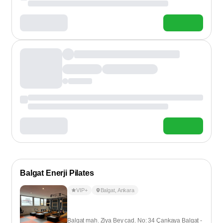
Balgat Enerji Pilates
VIP+
Balgat
,
Ankara
Balgat mah. Ziya Bey cad. No: 34 Çankaya Balgat -