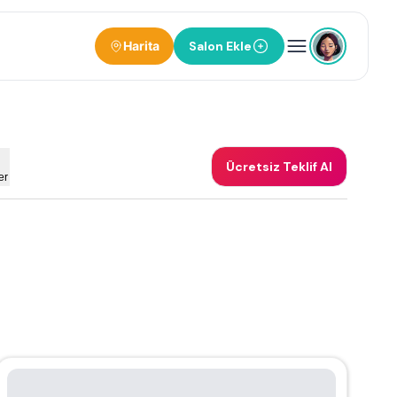
Harita
Salon Ekle
Ücretsiz Teklif Al
er