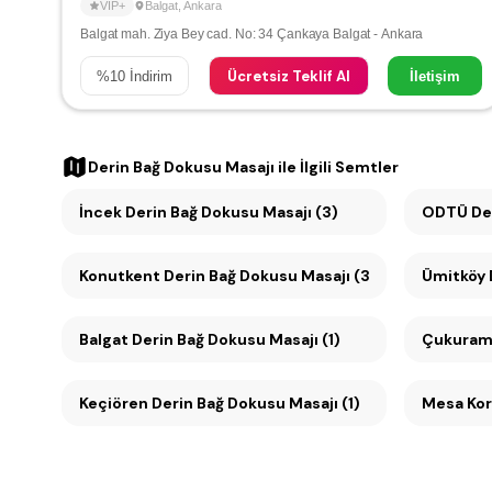
VIP+
Balgat
,
Ankara
Balgat mah. Ziya Bey cad. No: 34 Çankaya Balgat - Ankara
Ücretsiz Teklif Al
%
10
İndirim
İletişim
Derin Bağ Dokusu Masajı
ile İlgili Semtler
İncek Derin Bağ Dokusu Masajı (3)
ODTÜ Der
Konutkent Derin Bağ Dokusu Masajı (3)
Balgat Derin Bağ Dokusu Masajı (1)
Çukuramb
Keçiören Derin Bağ Dokusu Masajı (1)