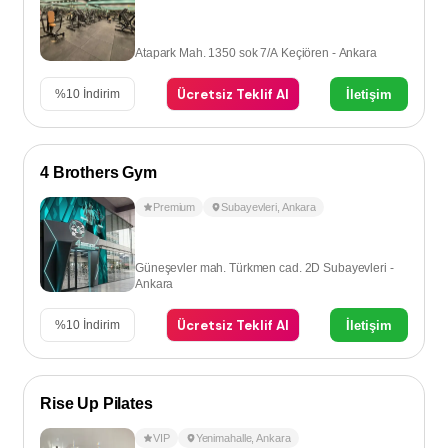
Atapark Mah. 1350 sok 7/A Keçiören - Ankara
Ücretsiz Teklif Al
İletişim
%
10
İndirim
4 Brothers Gym
Premium
Subayevleri
,
Ankara
Güneşevler mah. Türkmen cad. 2D Subayevleri -
Ankara
Ücretsiz Teklif Al
İletişim
%
10
İndirim
Rise Up Pilates
VIP
Yenimahalle
,
Ankara