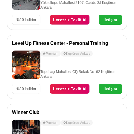
Yükseltepe Mahallesi 2107. Cadde 3/l Keçiören -
Ankara
Ücretsiz Teklif Al
İletişim
%
10
İndirim
Level Up Fitness Center - Personal Training
Premium
Keçiören
,
Ankara
Tepebaşı Mahallesi Çiğ Sokak No: 62 Keçiören-
Ankara
Ücretsiz Teklif Al
İletişim
%
10
İndirim
Winner Club
Premium
Keçiören
,
Ankara