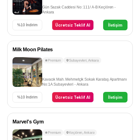
Gün Sazak Caddesi No: 111/ A-B Keçiören -
Ankara
Ücretsiz Teklif Al
İletişim
%
10
İndirim
Milk Moon Pilates
Premium
Subayevleri
,
Ankara
Kavacık Mah. Mehmetçik Sokak Karataş Apartmanı
No:1A Subayevleri - Ankara
Ücretsiz Teklif Al
İletişim
%
10
İndirim
Marvel's Gym
Premium
Keçiören
,
Ankara