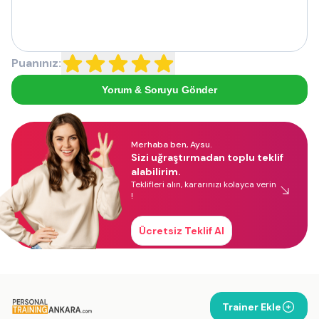
Puanınız:
Yorum & Soruyu Gönder
Merhaba ben, Aysu.
Sizi uğraştırmadan toplu teklif
alabilirim.
Teklifleri alın, kararınızı kolayca verin
!
Ücretsiz Teklif Al
Trainer Ekle