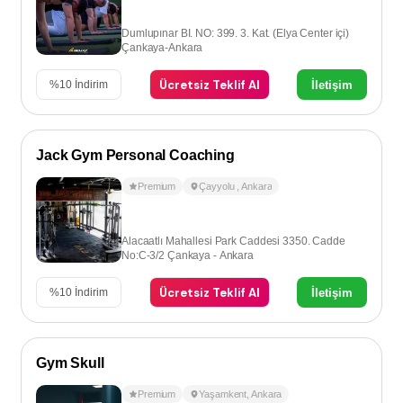
Dumlupınar BI. NO: 399. 3. Kat. (Elya Center içi)
Çankaya-Ankara
Ücretsiz Teklif Al
İletişim
%
10
İndirim
Jack Gym Personal Coaching
Premium
Çayyolu
,
Ankara
Alacaatlı Mahallesi Park Caddesi 3350. Cadde
No:C-3/2 Çankaya - Ankara
Ücretsiz Teklif Al
İletişim
%
10
İndirim
Gym Skull
Premium
Yaşamkent
,
Ankara