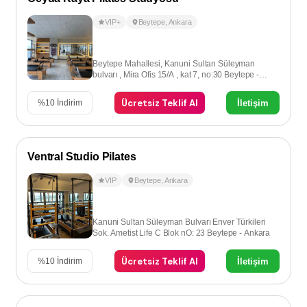
VIP+
Beytepe
,
Ankara
Beytepe Mahallesi, Kanuni Sultan Süleyman
bulvarı , Mira Ofis 15/A , kat 7, no:30 Beytepe -
Ankara
Ücretsiz Teklif Al
İletişim
%
10
İndirim
Ventral Studio Pilates
VIP
Beytepe
,
Ankara
Kanuni Sultan Süleyman Bulvarı Enver Türkileri
Sok. Ametist Life C Blok nO: 23 Beytepe - Ankara
Ücretsiz Teklif Al
İletişim
%
10
İndirim