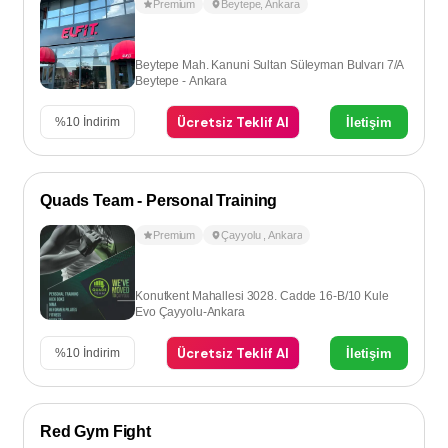
Premium
Beytepe
,
Ankara
Beytepe Mah. Kanuni Sultan Süleyman Bulvarı 7/A
Beytepe - Ankara
Ücretsiz Teklif Al
İletişim
%
10
İndirim
Quads Team - Personal Training
Premium
Çayyolu
,
Ankara
Konutkent Mahallesi 3028. Cadde 16-B/10 Kule
Evo Çayyolu-Ankara
Ücretsiz Teklif Al
İletişim
%
10
İndirim
Red Gym Fight