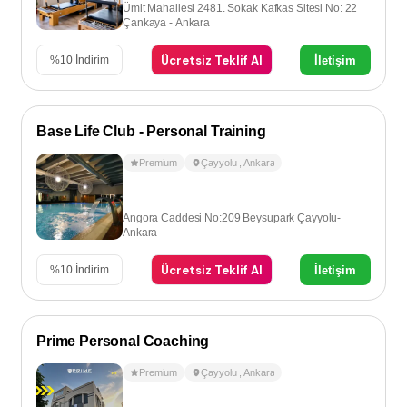
Ümit Mahallesi 2481. Sokak Kafkas Sitesi No: 22
Çankaya - Ankara
Ücretsiz Teklif Al
İletişim
%
10
İndirim
Base Life Club - Personal Training
Premium
Çayyolu
,
Ankara
Angora Caddesi No:209 Beysupark Çayyolu-
Ankara
Ücretsiz Teklif Al
İletişim
%
10
İndirim
Prime Personal Coaching
Premium
Çayyolu
,
Ankara