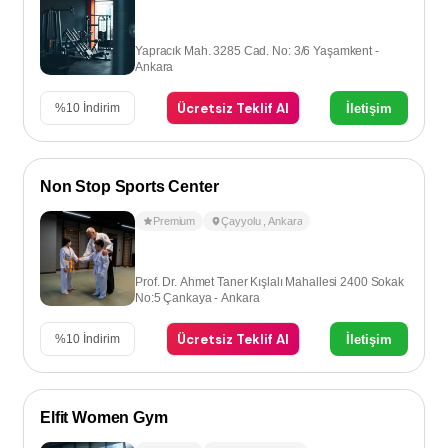
Yapracık Mah. 3285 Cad. No: 3/6 Yaşamkent -
Ankara
Ücretsiz Teklif Al
İletişim
%
10
İndirim
Non Stop Sports Center
Premium
Çayyolu
,
Ankara
Prof. Dr. Ahmet Taner Kışlalı Mahallesi 2400 Sokak
No:5 Çankaya - Ankara
Ücretsiz Teklif Al
İletişim
%
10
İndirim
Elfit Women Gym