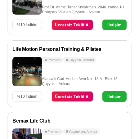
Prof. Dr. Ahmet Taner Kıslalı mah. 2846. cadde J-1
Dorapark Villaları Çayyolu - Ankara
Ücretsiz Teklif Al
İletişim
%
10
İndirim
Life Motion Personal Training & Pilates
Premium
Çayyolu
,
Ankara
Alacaatlı Cad. Anchor Avm No : 18 A - Blok 15
Çayyolu - Ankara
Ücretsiz Teklif Al
İletişim
%
10
İndirim
Bemax Life Club
Premium
Yaşamkent
,
Ankara