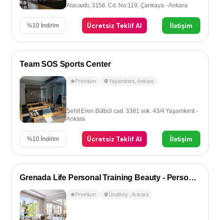
Alacaatlı, 3158. Cd. No:119, Çankaya - Ankara
Ücretsiz Teklif Al
İletişim
%
10
İndirim
Team SOS Sports Center
Premium
Yaşamkent
,
Ankara
Şehit Eren Bülbül cad. 3381 sok. 43/4 Yaşamkent -
Ankara
Ücretsiz Teklif Al
İletişim
%
10
İndirim
Grenada Life Personal Training Beauty - Personal Training
Premium
Ümitköy
,
Ankara