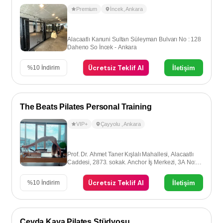
Premium
İncek
,
Ankara
Alacaatlı Kanuni Sultan Süleyman Bulvarı No : 128
Daheno So İncek - Ankara
Ücretsiz Teklif Al
İletişim
%
10
İndirim
The Beats Pilates Personal Training
VIP+
Çayyolu
,
Ankara
Prof. Dr. Ahmet Taner Kışlalı Mahallesi, Alacaatlı
Caddesi, 2873. sokak. Anchor İş Merkezi, 3A No:8,
Çayyolu-Ankara
Ücretsiz Teklif Al
İletişim
%
10
İndirim
Ceyda Kaya Pilates Stüdyosu