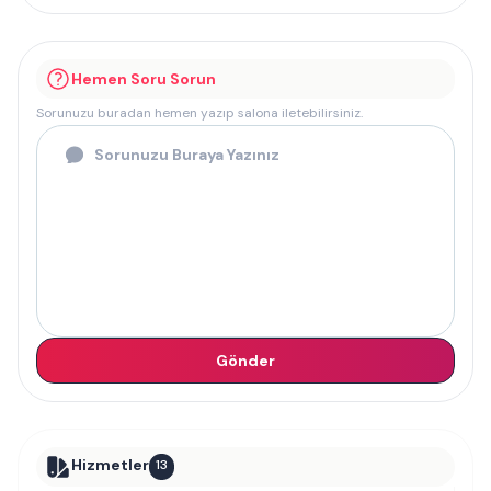
Hemen Soru Sorun
Sorunuzu buradan hemen yazıp salona iletebilirsiniz.
Gönder
Hizmetler
13