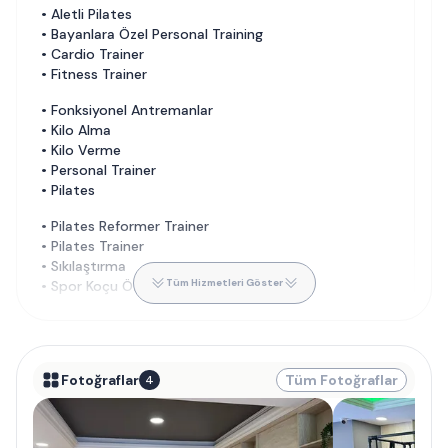
•
Aletli Pilates
•
Bayanlara Özel Personal Training
•
Cardio Trainer
•
Fitness Trainer
•
Fonksiyonel Antremanlar
•
Kilo Alma
•
Kilo Verme
•
Personal Trainer
•
Pilates
•
Pilates Reformer Trainer
•
Pilates Trainer
•
Sıkılaştırma
Tüm Hizmetleri Göster
•
Spor Koçu Özel Ders
Fotoğraflar
Tüm Fotoğraflar
4