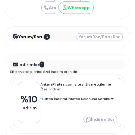
Ara
Whatsapp
Yorum/Soru
Yorum Yaz/Soru Sor
0
İndirimler
1
Site ziyaretçilerine özel indirim oranıdır
AnkaraPilates.com sitesi Ziyaretçilerine
Özel İndirim.
%
10
”Lütfen İndirimi Pilates Salonuna Sorunuz!“
İndirim
İndirim Sor