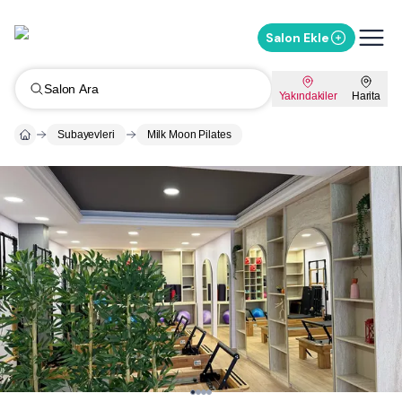
Salon Ekle
Salon Ara
Yakındakiler
Harita
Subayevleri
Milk Moon Pilates
Whatsapp ile Mesaj Gönder
%
10
İndirimi Sor