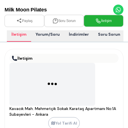
Milk Moon Pilates
Paylaş
Soru Sorun
İletişim
İletişim
Yorum/Soru
İndirimler
Soru Sorun
İletişim
Kavacık Mah. Mehmetçik Sokak Karataş Apartmanı No:1A
Subayevleri - Ankara
Yol Tarifi Al