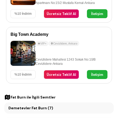
Apartmanı No:15/2 Mustafa Kemal-Ankara
Ücretsiz Teklif Al
İletişim
%
10
İndirim
Big Town Academy
VIP+
Cevizlidere
,
Ankara
Cevizlidere Mahallesi 1243 Sokak No:10/B
Cevizlidere-Ankara
Ücretsiz Teklif Al
İletişim
%
10
İndirim
Fat Burn
ile İlgili Semtler
Demetevler Fat Burn (7)