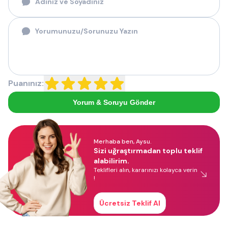
Puanınız:
Yorum & Soruyu Gönder
Merhaba ben, Aysu.
Sizi uğraştırmadan toplu teklif
alabilirim.
Teklifleri alın, kararınızı kolayca verin
!
Ücretsiz Teklif Al