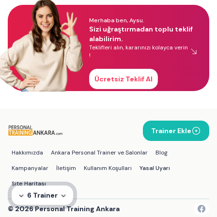
Merhaba ben, Aysu.
Sizi uğraştırmadan toplu teklif
alabilirim.
Teklifleri alın, kararınızı kolayca verin
!
Ücretsiz Teklif Al
Trainer Ekle
Hakkımızda
Ankara Personal Trainer ve Salonlar
Blog
Kampanyalar
İletişim
Kullanım Koşulları
Yasal Uyarı
Site Haritası
6 Trainer
©
2026
Personal Training Ankara