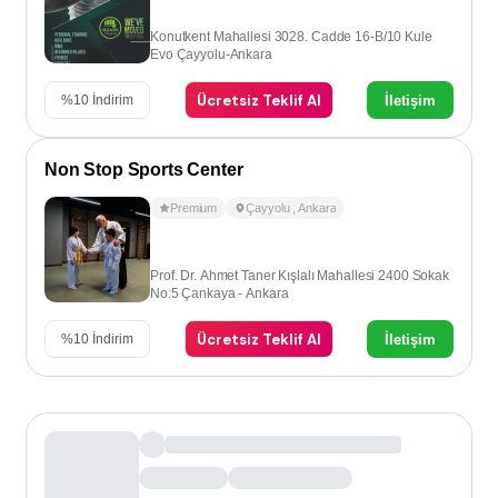
Konutkent Mahallesi 3028. Cadde 16-B/10 Kule
Evo Çayyolu-Ankara
Ücretsiz Teklif Al
İletişim
%
10
İndirim
Non Stop Sports Center
Premium
Çayyolu
,
Ankara
Prof. Dr. Ahmet Taner Kışlalı Mahallesi 2400 Sokak
No:5 Çankaya - Ankara
Ücretsiz Teklif Al
İletişim
%
10
İndirim