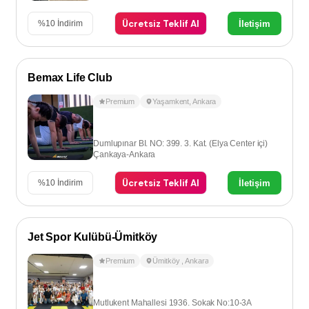
Ücretsiz Teklif Al
İletişim
%
10
İndirim
Bemax Life Club
Premium
Yaşamkent
,
Ankara
Dumlupınar BI. NO: 399. 3. Kat. (Elya Center içi)
Çankaya-Ankara
Ücretsiz Teklif Al
İletişim
%
10
İndirim
Jet Spor Kulübü-Ümitköy
Premium
Ümitköy
,
Ankara
Mutlukent Mahallesi 1936. Sokak No:10-3A