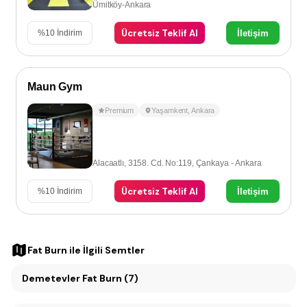
Ümitköy-Ankara
Ücretsiz Teklif Al
İletişim
%
10
İndirim
Maun Gym
Premium
Yaşamkent
,
Ankara
Alacaatlı, 3158. Cd. No:119, Çankaya - Ankara
Ücretsiz Teklif Al
İletişim
%
10
İndirim
Fat Burn
ile İlgili Semtler
Demetevler Fat Burn (7)