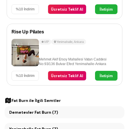
Ücretsiz Teklif Al
İletişim
%
10
İndirim
Rise Up Pilates
VIP
Yenimahalle
,
Ankara
Mehmet Akif Ersoy Mahallesi Vatan Caddesi
No:93/136 Bulvar Efect Yenimahalle-Ankara
Ücretsiz Teklif Al
İletişim
%
10
İndirim
Fat Burn
ile İlgili Semtler
Demetevler Fat Burn (7)