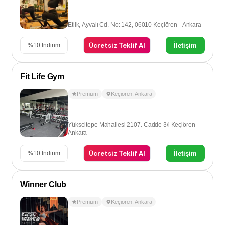
Etlik, Ayvalı Cd. No: 142, 06010 Keçiören - Ankara
Ücretsiz Teklif Al
İletişim
%
10
İndirim
Fit Life Gym
Premium
Keçiören
,
Ankara
Yükseltepe Mahallesi 2107. Cadde 3/l Keçiören -
Ankara
Ücretsiz Teklif Al
İletişim
%
10
İndirim
Winner Club
Premium
Keçiören
,
Ankara