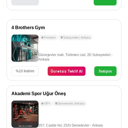
4 Brothers Gym
Premium
Subayevleri
,
Ankara
Güneşevler mah. Türkmen cad. 2D Subayevleri -
Ankara
Ücretsiz Teklif Al
İletişim
%
10
İndirim
Akademi Spor Uğur Öneş
VIP+
Demetevler
,
Ankara
357. Cadde No: 25/G Demetevler - Ankara