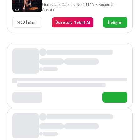
Gün Sazak Caddesi No: 111/ A-B Keçiören -
Ankara
Ücretsiz Teklif Al
İletişim
%
10
İndirim