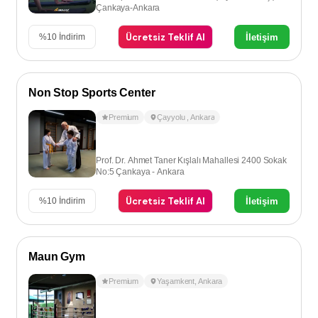
Çankaya-Ankara
Ücretsiz Teklif Al
İletişim
%
10
İndirim
Non Stop Sports Center
Premium
Çayyolu
,
Ankara
Prof. Dr. Ahmet Taner Kışlalı Mahallesi 2400 Sokak
No:5 Çankaya - Ankara
Ücretsiz Teklif Al
İletişim
%
10
İndirim
Maun Gym
Premium
Yaşamkent
,
Ankara