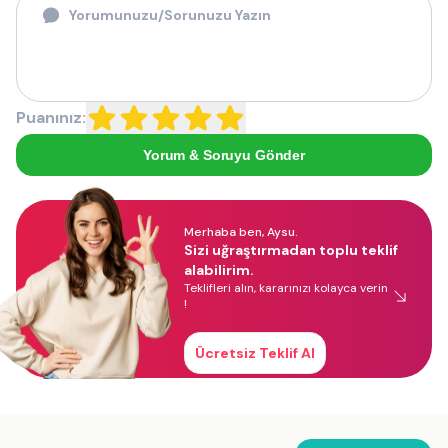
Puanınız:
Yorum & Soruyu Gönder
Merhaba ben, Aysu.
Sizi uğraştırmadan toplu teklif
alabilirim.
Teklifleri alın, kararınızı kolayca verin
!
Ücretsiz Teklif Al