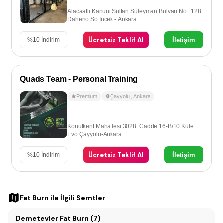
Alacaatlı Kanuni Sultan Süleyman Bulvarı No : 128
Daheno So İncek - Ankara
Ücretsiz Teklif Al
İletişim
%
10
İndirim
Quads Team - Personal Training
Premium
Çayyolu
,
Ankara
Konutkent Mahallesi 3028. Cadde 16-B/10 Kule
Evo Çayyolu-Ankara
Ücretsiz Teklif Al
İletişim
%
10
İndirim
Fat Burn
ile İlgili Semtler
Demetevler Fat Burn (7)