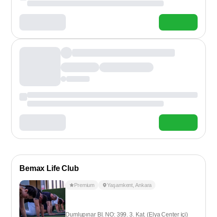
Bemax Life Club
Premium
Yaşamkent
,
Ankara
Dumlupınar BI. NO: 399. 3. Kat. (Elya Center içi)