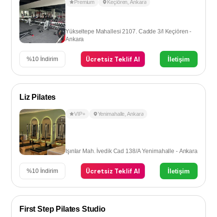
Premium
Keçiören
,
Ankara
Yükseltepe Mahallesi 2107. Cadde 3/l Keçiören -
Ankara
Ücretsiz Teklif Al
İletişim
%
10
İndirim
Liz Pilates
VIP+
Yenimahalle
,
Ankara
Işınlar Mah. İvedik Cad 138/A Yenimahalle - Ankara
Ücretsiz Teklif Al
İletişim
%
10
İndirim
First Step Pilates Studio