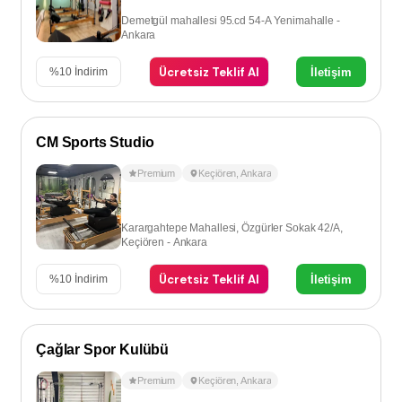
Demetgül mahallesi 95.cd 54-A Yenimahalle -
Ankara
Ücretsiz Teklif Al
İletişim
%
10
İndirim
CM Sports Studio
Premium
Keçiören
,
Ankara
Karargahtepe Mahallesi, Özgürler Sokak 42/A,
Keçiören - Ankara
Ücretsiz Teklif Al
İletişim
%
10
İndirim
Çağlar Spor Kulübü
Premium
Keçiören
,
Ankara