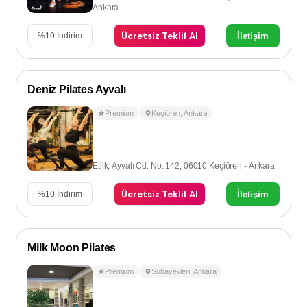
Ankara
Ücretsiz Teklif Al
İletişim
%
10
İndirim
Deniz Pilates Ayvalı
Premium
Keçiören
,
Ankara
Etlik, Ayvalı Cd. No: 142, 06010 Keçiören - Ankara
Ücretsiz Teklif Al
İletişim
%
10
İndirim
Milk Moon Pilates
Premium
Subayevleri
,
Ankara