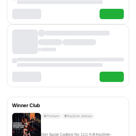
Winner Club
Premium
Keçiören
,
Ankara
Gün Sazak Caddesi No: 111/ A-B Keçiören -