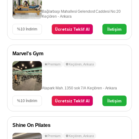
Bağlarbaşı Mahallesi Gelendost Caddesi No:20
Keçiören - Ankara
Ücretsiz Teklif Al
İletişim
%
10
İndirim
Marvel's Gym
Premium
Keçiören
,
Ankara
Atapark Mah. 1350 sok 7/A Keçiören - Ankara
Ücretsiz Teklif Al
İletişim
%
10
İndirim
Shine On Pilates
Premium
Keçiören
,
Ankara