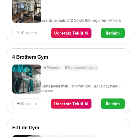
Esentepe mah. 242 Sokak 8/A Keçiören - Ankara
Ücretsiz Teklif Al
İletişim
%
10
İndirim
4 Brothers Gym
Premium
Subayevleri
,
Ankara
Güneşevler mah. Türkmen cad. 2D Subayevleri -
Ankara
Ücretsiz Teklif Al
İletişim
%
10
İndirim
Fit Life Gym