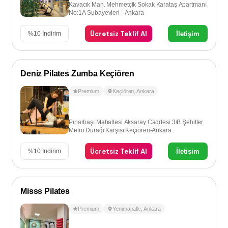
Kavacık Mah. Mehmetçik Sokak Karataş Apartmanı
No:1A Subayevleri - Ankara
Ücretsiz Teklif Al
İletişim
%
10
İndirim
Deniz Pilates Zumba Keçiören
Premium
Keçiören
,
Ankara
Pınarbaşı Mahallesi Aksaray Caddesi 3/B Şehitler
Metro Durağı Karşısı Keçiören-Ankara
Ücretsiz Teklif Al
İletişim
%
10
İndirim
Misss Pilates
Premium
Yenimahalle
,
Ankara