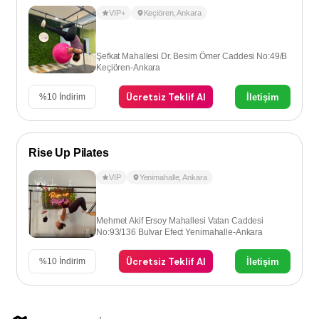
VIP+
Keçiören
,
Ankara
Şefkat Mahallesi Dr. Besim Ömer Caddesi No:49/B
Keçiören-Ankara
Ücretsiz Teklif Al
İletişim
%
10
İndirim
Rise Up Pilates
VIP
Yenimahalle
,
Ankara
Mehmet Akif Ersoy Mahallesi Vatan Caddesi
No:93/136 Bulvar Efect Yenimahalle-Ankara
Ücretsiz Teklif Al
İletişim
%
10
İndirim