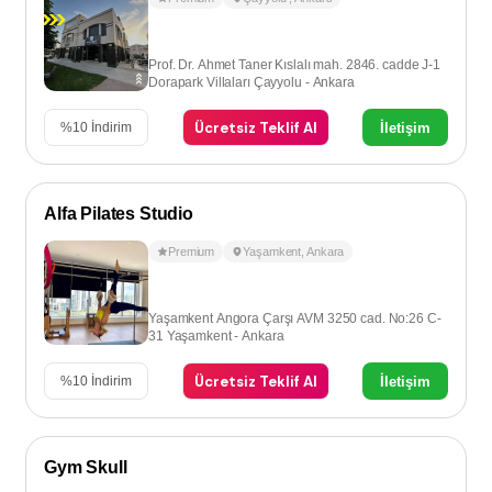
Prof. Dr. Ahmet Taner Kıslalı mah. 2846. cadde J-1
Dorapark Villaları Çayyolu - Ankara
Ücretsiz Teklif Al
İletişim
%
10
İndirim
Alfa Pilates Studio
Premium
Yaşamkent
,
Ankara
Yaşamkent Angora Çarşı AVM 3250 cad. No:26 C-
31 Yaşamkent - Ankara
Ücretsiz Teklif Al
İletişim
%
10
İndirim
Gym Skull