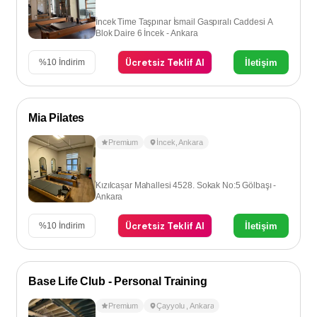
İncek Time Taşpınar İsmail Gaspıralı Caddesi A
Blok Daire 6 İncek - Ankara
Ücretsiz Teklif Al
İletişim
%
10
İndirim
Mia Pilates
Premium
İncek
,
Ankara
Kızılcașar Mahallesi 4528. Sokak No:5 Gölbaşı -
Ankara
Ücretsiz Teklif Al
İletişim
%
10
İndirim
Base Life Club - Personal Training
Premium
Çayyolu
,
Ankara