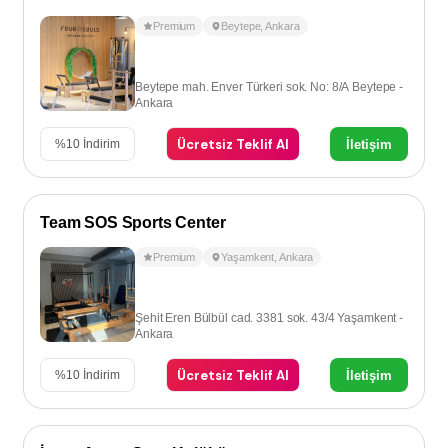
Premium
Beytepe
,
Ankara
Beytepe mah. Enver Türkeri sok. No: 8/A Beytepe -
Ankara
Ücretsiz Teklif Al
İletişim
%
10
İndirim
Team SOS Sports Center
Premium
Yaşamkent
,
Ankara
Şehit Eren Bülbül cad. 3381 sok. 43/4 Yaşamkent -
Ankara
Ücretsiz Teklif Al
İletişim
%
10
İndirim