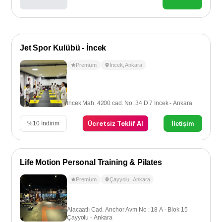
Jet Spor Kulübü - İncek
Premium
İncek
,
Ankara
İncek Mah. 4200 cad. No: 34 D:7 İncek - Ankara
Ücretsiz Teklif Al
İletişim
%
10
İndirim
Life Motion Personal Training & Pilates
Premium
Çayyolu
,
Ankara
Alacaatlı Cad. Anchor Avm No : 18 A - Blok 15
Çayyolu - Ankara