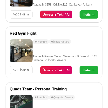
Alacaatlı, 3158. Cd. No:119, Çankaya - Ankara
Ücretsiz Teklif Al
İletişim
%
10
İndirim
Red Gym Fight
Premium
İncek
,
Ankara
Alacaatlı Kanuni Sultan Süleyman Bulvarı No : 128
Daheno So İncek - Ankara
Ücretsiz Teklif Al
İletişim
%
10
İndirim
Quads Team - Personal Training
Premium
Çayyolu
,
Ankara