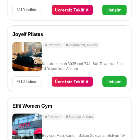
Ücretsiz Teklif Al
İletişim
%
10
İndirim
Joyelf Pilates
Premium
Yaşamkent
,
Ankara
Konutkent mah 3035 cad 74/b Suit Tower kat 2 no
14 Yaşamkent Ankara
Ücretsiz Teklif Al
İletişim
%
10
İndirim
Elfit Women Gym
Premium
Beytepe
,
Ankara
Beytepe Mah. Kanuni Sultan Süleyman Bulvarı 7/A