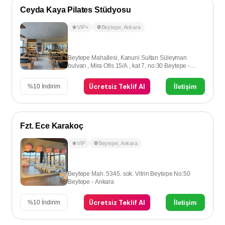
Ceyda Kaya Pilates Stüdyosu
VIP+
Beytepe
,
Ankara
Beytepe Mahallesi, Kanuni Sultan Süleyman
bulvarı , Mira Ofis 15/A , kat 7, no:30 Beytepe -
Ankara
Ücretsiz Teklif Al
İletişim
%
10
İndirim
Fzt. Ece Karakoç
VIP
Beytepe
,
Ankara
Beytepe Mah. 5345. sok. Vitrin Beytepe No:50
Beytepe - Ankara
Ücretsiz Teklif Al
İletişim
%
10
İndirim