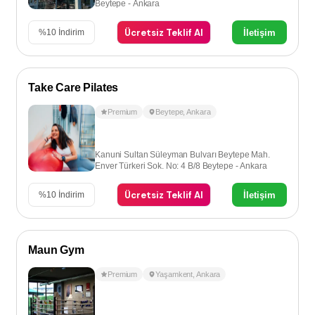
Beytepe - Ankara
Ücretsiz Teklif Al
İletişim
%
10
İndirim
Take Care Pilates
Premium
Beytepe
,
Ankara
Kanuni Sultan Süleyman Bulvarı Beytepe Mah.
Enver Türkeri Sok. No: 4 B/8 Beytepe - Ankara
Ücretsiz Teklif Al
İletişim
%
10
İndirim
Maun Gym
Premium
Yaşamkent
,
Ankara