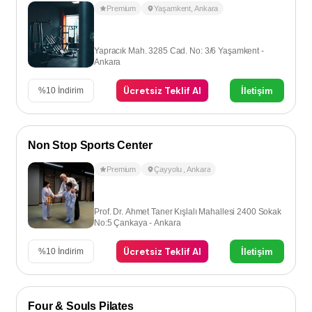
Premium
Yaşamkent
,
Ankara
Yapracık Mah. 3285 Cad. No: 3/6 Yaşamkent -
Ankara
Ücretsiz Teklif Al
İletişim
%
10
İndirim
Non Stop Sports Center
Premium
Çayyolu
,
Ankara
Prof. Dr. Ahmet Taner Kışlalı Mahallesi 2400 Sokak
No:5 Çankaya - Ankara
Ücretsiz Teklif Al
İletişim
%
10
İndirim
Four & Souls Pilates