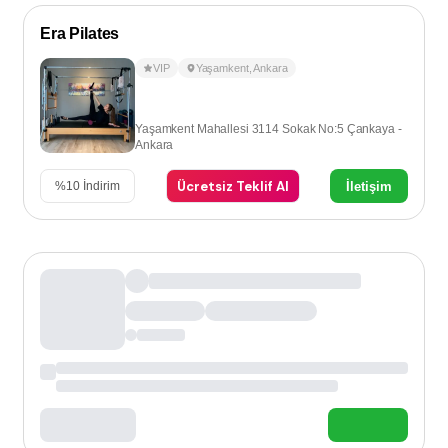
Era Pilates
VIP
Yaşamkent
,
Ankara
Yaşamkent Mahallesi 3114 Sokak No:5 Çankaya -
Ankara
Ücretsiz Teklif Al
İletişim
%
10
İndirim