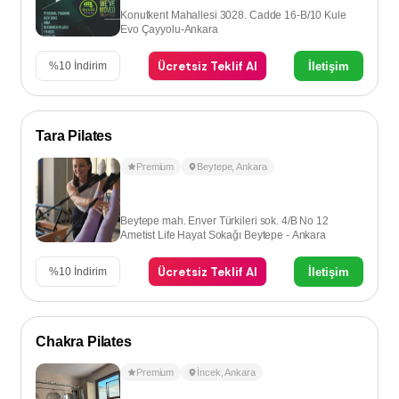
Konutkent Mahallesi 3028. Cadde 16-B/10 Kule
Evo Çayyolu-Ankara
Ücretsiz Teklif Al
İletişim
%
10
İndirim
Tara Pilates
Premium
Beytepe
,
Ankara
Beytepe mah. Enver Türkileri sok. 4/B No 12
Ametist Life Hayat Sokağı Beytepe - Ankara
Ücretsiz Teklif Al
İletişim
%
10
İndirim
Chakra Pilates
Premium
İncek
,
Ankara