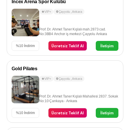
İncex Arena Spor Kulübü
VIP+
Çayyolu
,
Ankara
Prof. Dr. Ahmet Taner Kışlalı mah.2873 cad.
No:3BB4 Anchor iş merkezi Çayyolu Ankara
Ücretsiz Teklif Al
İletişim
%
10
İndirim
Gold Pilates
VIP+
Çayyolu
,
Ankara
Prof. Dr. Ahmet Taner Kışlalı Mahallesi 2837. Sokak
No:10 Çankaya - Ankara
Ücretsiz Teklif Al
İletişim
%
10
İndirim