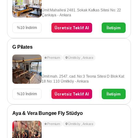
Ümit Mahallesi 2481. Sokak Kafkas Sitesi No: 22
Çankaya - Ankara
Ücretsiz Teklif Al
İletişim
%
10
İndirim
G Pilates
Premium
Ümitköy
,
Ankara
Ümit mah. 2547. cad. No:3 Teona Sitesi D Blok Kat
18 No: 110 Ümitköy - Ankara
Ücretsiz Teklif Al
İletişim
%
10
İndirim
Aya & Vera Bungee Fly Stüdyo
Premium
Ümitköy
,
Ankara