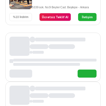
5339 sok. No:9 Beyler Cad. Beytepe - Ankara
Ücretsiz Teklif Al
İletişim
%
10
İndirim