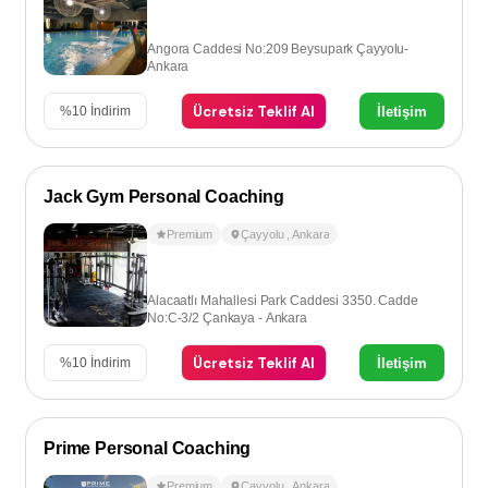
Angora Caddesi No:209 Beysupark Çayyolu-
Ankara
Ücretsiz Teklif Al
İletişim
%
10
İndirim
Jack Gym Personal Coaching
Premium
Çayyolu
,
Ankara
Alacaatlı Mahallesi Park Caddesi 3350. Cadde
No:C-3/2 Çankaya - Ankara
Ücretsiz Teklif Al
İletişim
%
10
İndirim
Prime Personal Coaching
Premium
Çayyolu
,
Ankara