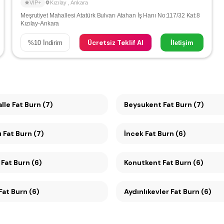
VIP+
Kızılay
,
Ankara
Meşrutiyet Mahallesi Atatürk Bulvarı Atahan İş Hanı No:117/32 Kat:8
Kızılay-Ankara
Ücretsiz Teklif Al
%
10
İndirim
İletişim
le Fat Burn (7)
Beysukent Fat Burn (7)
 Fat Burn (7)
İncek Fat Burn (6)
Fat Burn (6)
Konutkent Fat Burn (6)
Ümitköy Fat Burn (6)
Aydınlıkevler Fat Burn (6)