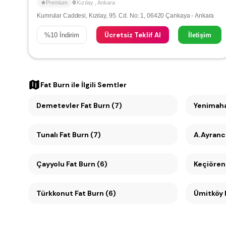
Premium
Kızılay
,
Ankara
Kumrular Caddesi, Kızılay, 95. Cd. No: 1, 06420 Çankaya - Ankara
Ücretsiz Teklif Al
%
10
İndirim
İletişim
Fat Burn
ile İlgili Semtler
Demetevler Fat Burn (7)
Yenimahal
Tunalı Fat Burn (7)
A.Ayrancı
Çayyolu Fat Burn (6)
Keçiören 
Türkkonut Fat Burn (6)