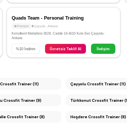
Quads Team - Personal Training
Premium
Çayyolu
,
Ankara
Konutkent Mahallesi 3028. Cadde 16-B/10 Kule Evo Çayyolu-
Ankara
Ücretsiz Teklif Al
%
10
İndirim
İletişim
rossfit Trainer (11)
Çayyolu Crossfit Trainer (11)
Mesa Koru Crossfit Trainer (9)
Türkkonut Crossfit Trainer (
le Crossfit Trainer (8)
Hoşdere Crossfit Trainer (8)