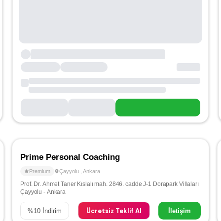
Prime Personal Coaching
Premium
Çayyolu
,
Ankara
Prof. Dr. Ahmet Taner Kıslalı mah. 2846. cadde J-1 Dorapark Villaları
Çayyolu - Ankara
Ücretsiz Teklif Al
%
10
İndirim
İletişim