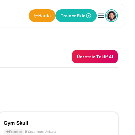
Harita
Trainer Ekle
Ücretsiz Teklif Al
Gym Skull
Premium
Yaşamkent
,
Ankara