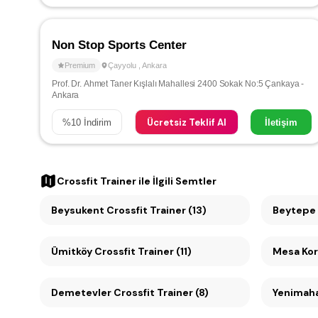
Non Stop Sports Center
Premium
Çayyolu
,
Ankara
Prof. Dr. Ahmet Taner Kışlalı Mahallesi 2400 Sokak No:5 Çankaya -
Ankara
Ücretsiz Teklif Al
%
10
İndirim
İletişim
Crossfit Trainer
ile İlgili Semtler
Beysukent Crossfit Trainer (13)
Beytepe C
Ümitköy Crossfit Trainer (11)
Demetevler Crossfit Trainer (8)
Yenimahal