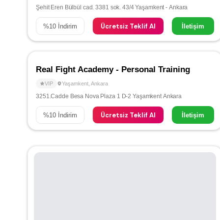
Şehit Eren Bülbül cad. 3381 sok. 43/4 Yaşamkent - Ankara
Ücretsiz Teklif Al
%
10
İndirim
İletişim
Real Fight Academy - Personal Training
VIP
Yaşamkent
,
Ankara
3251.Cadde Besa Nova Plaza 1 D-2 Yaşamkent Ankara
Ücretsiz Teklif Al
%
10
İndirim
İletişim