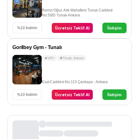
Remzi Oğuz Arık Mahallesi Tunus Caddesi
No:50/D Tunalı-Ankara
Ücretsiz Teklif Al
İletişim
%
10
İndirim
Gorilbey Gym - Tunalı
VIP+
Tunalı
,
Ankara
Esat Caddesi No:115 Çankaya - Ankara
Ücretsiz Teklif Al
İletişim
%
10
İndirim