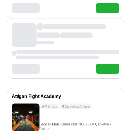
Atılgan Fight Academy
Premium
Çankaya
,
Ankara
Sancak Mah. Cidde cad. NO :23 / A Çankaya -
Ankara