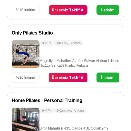
Ücretsiz Teklif Al
İletişim
%
10
İndirim
Only Pilates Studio
VIP+
Kızılay
,
Ankara
Meşrutiyet Mahallesi Atatürk Bulvarı Atahan İş Hanı
No:117/32 Kat:8 Kızılay-Ankara
Ücretsiz Teklif Al
İletişim
%
10
İndirim
Home Pilates - Personal Training
VIP+
Çankaya
,
Ankara
Birlik Mahallesi 435. Cadde 458. Sokak 24/9