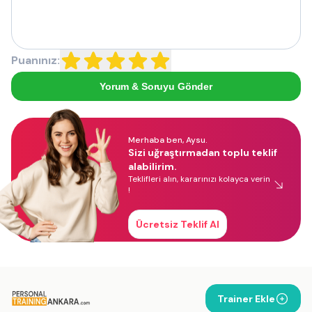
Puanınız:
Yorum & Soruyu Gönder
Merhaba ben, Aysu.
Sizi uğraştırmadan toplu teklif
alabilirim.
Teklifleri alın, kararınızı kolayca verin
!
Ücretsiz Teklif Al
Trainer Ekle