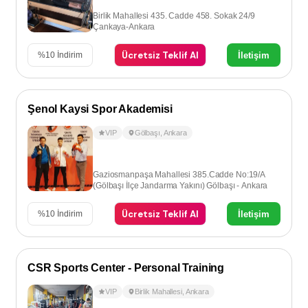
Birlik Mahallesi 435. Cadde 458. Sokak 24/9
Çankaya-Ankara
Ücretsiz Teklif Al
İletişim
%
10
İndirim
Şenol Kaysi Spor Akademisi
VIP
Gölbaşı
,
Ankara
Gaziosmanpaşa Mahallesi 385.Cadde No:19/A
(Gölbaşı İlçe Jandarma Yakını) Gölbaşı - Ankara
Ücretsiz Teklif Al
İletişim
%
10
İndirim
CSR Sports Center - Personal Training
VIP
Birlik Mahallesi
,
Ankara