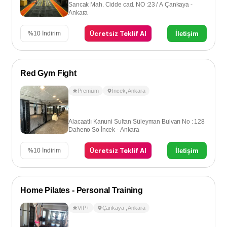
Sancak Mah. Cidde cad. NO :23 / A Çankaya -
Ankara
Ücretsiz Teklif Al
İletişim
%
10
İndirim
Red Gym Fight
Premium
İncek
,
Ankara
Alacaatlı Kanuni Sultan Süleyman Bulvarı No : 128
Daheno So İncek - Ankara
Ücretsiz Teklif Al
İletişim
%
10
İndirim
Home Pilates - Personal Training
VIP+
Çankaya
,
Ankara