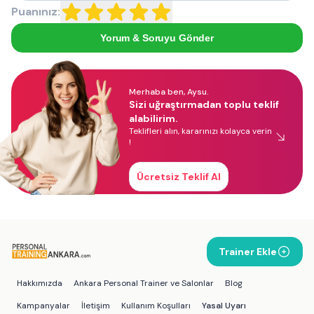
Puanınız:
Yorum & Soruyu Gönder
Merhaba ben, Aysu.
Sizi uğraştırmadan toplu teklif
alabilirim.
Teklifleri alın, kararınızı kolayca verin
!
Ücretsiz Teklif Al
Trainer Ekle
Hakkımızda
Ankara Personal Trainer ve Salonlar
Blog
Kampanyalar
İletişim
Kullanım Koşulları
Yasal Uyarı