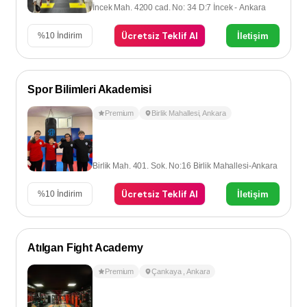
İncek Mah. 4200 cad. No: 34 D:7 İncek - Ankara
Ücretsiz Teklif Al
İletişim
%
10
İndirim
Spor Bilimleri Akademisi
Premium
Birlik Mahallesi
,
Ankara
Birlik Mah. 401. Sok. No:16 Birlik Mahallesi-Ankara
Ücretsiz Teklif Al
İletişim
%
10
İndirim
Atılgan Fight Academy
Premium
Çankaya
,
Ankara