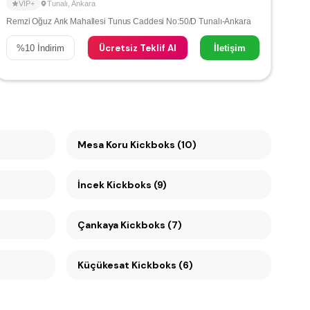
VIP+
Tunalı
,
Ankara
Remzi Oğuz Arık Mahallesi Tunus Caddesi No:50/D Tunalı-Ankara
Ücretsiz Teklif Al
%
10
İndirim
İletişim
Mesa Koru Kickboks (10)
İncek Kickboks (9)
Çankaya Kickboks (7)
Küçükesat Kickboks (6)