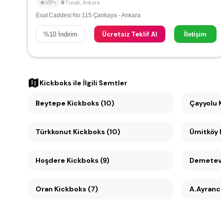
VIP+
Tunalı
,
Ankara
Esat Caddesi No:115 Çankaya - Ankara
Ücretsiz Teklif Al
%
10
İndirim
İletişim
Kickboks
ile İlgili Semtler
Beytepe Kickboks (10)
Ç
Türkkonut Kickboks (10)
Hoşdere Kickboks (9)
Demetevl
Oran Kickboks (7)
A.Ayranc