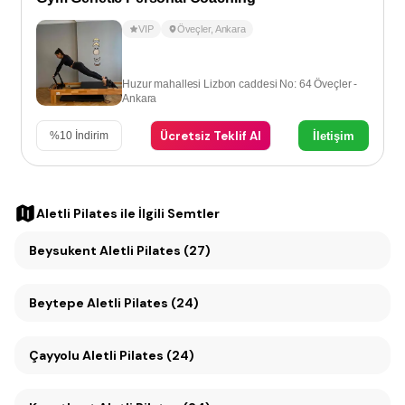
VIP
Öveçler
,
Ankara
Huzur mahallesi Lizbon caddesi No: 64 Öveçler -
Ankara
Ücretsiz Teklif Al
İletişim
%
10
İndirim
Aletli Pilates
ile İlgili Semtler
Beysukent Aletli Pilates (27)
Beytepe Aletli Pilates (24)
Çayyolu Aletli Pilates (24)