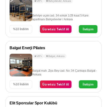
VIP+
Bahçelievler
,
Ankara
Behriye uçak cad. 34 sokak 1/29 kaat 5 Kare
apartmanı Bahçelievler / Ankara
Ücretsiz Teklif Al
İletişim
%
10
İndirim
Balgat Enerji Pilates
VIP+
Balgat
,
Ankara
Balgat mah. Ziya Bey cad. No: 34 Çankaya Balgat -
Ankara
Ücretsiz Teklif Al
İletişim
%
10
İndirim
Elit Sporcular Spor Kulübü