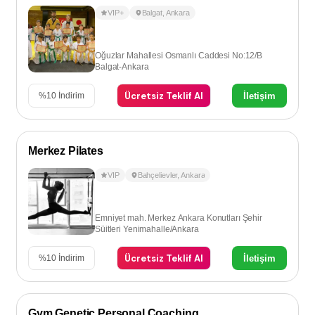
VIP+
Balgat
,
Ankara
Oğuzlar Mahallesi Osmanlı Caddesi No:12/B
Balgat-Ankara
Ücretsiz Teklif Al
İletişim
%
10
İndirim
Merkez Pilates
VIP
Bahçelievler
,
Ankara
Emniyet mah. Merkez Ankara Konutları Şehir
Süitleri Yenimahalle/Ankara
Ücretsiz Teklif Al
İletişim
%
10
İndirim
Gym Genetic Personal Coaching