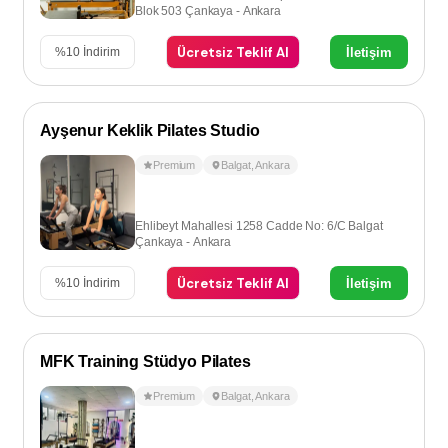
Blok 503 Çankaya - Ankara
Ücretsiz Teklif Al
İletişim
%
10
İndirim
Ayşenur Keklik Pilates Studio
Premium
Balgat
,
Ankara
Ehlibeyt Mahallesi 1258 Cadde No: 6/C Balgat
Çankaya - Ankara
Ücretsiz Teklif Al
İletişim
%
10
İndirim
MFK Training Stüdyo Pilates
Premium
Balgat
,
Ankara