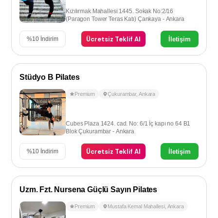
Kızılırmak Mahallesi 1445. Sokak No:2/16
(Paragon Tower Teras Katı) Çankaya - Ankara
Ücretsiz Teklif Al
İletişim
%
10
İndirim
Stüdyo B Pilates
Premium
Çukurambar
,
Ankara
Cubes Plaza 1424. cad. No: 6/1 İç kapı no 64 B1
Blok Çukurambar - Ankara
Ücretsiz Teklif Al
İletişim
%
10
İndirim
Uzm. Fzt. Nursena Güçlü Sayın Pilates
Premium
Mustafa Kemal Mahallesi
,
Ankara