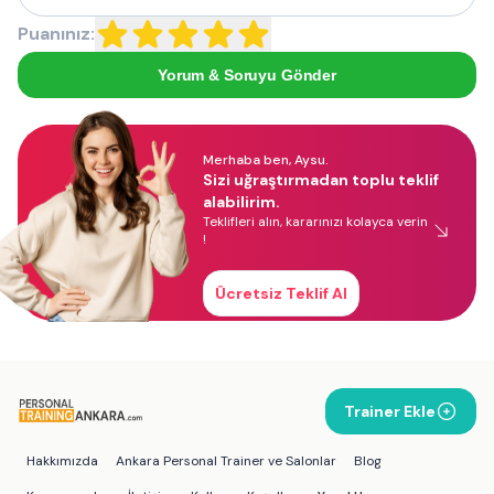
Puanınız:
Yorum & Soruyu Gönder
Merhaba ben, Aysu.
Sizi uğraştırmadan toplu teklif
alabilirim.
Teklifleri alın, kararınızı kolayca verin
!
Ücretsiz Teklif Al
Trainer Ekle
Hakkımızda
Ankara Personal Trainer ve Salonlar
Blog