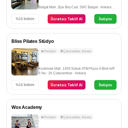
Balgat Mah. Ziya Bey Cad. 59/C Balgat - Ankara
Ücretsiz Teklif Al
İletişim
%
10
İndirim
Bliss Pilates Stüdyo
Premium
Çukurambar
,
Ankara
Kızılırmak Mah. 1450 Sokak ATM Plaza A Blok kAT
5 No : 26 Çukurambar - Ankara
Ücretsiz Teklif Al
İletişim
%
10
İndirim
Wox Academy
Premium
Çukurambar
,
Ankara