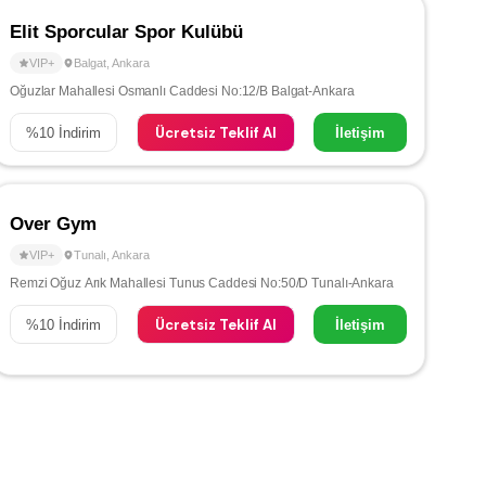
Elit Sporcular Spor Kulübü
VIP+
Balgat
,
Ankara
Oğuzlar Mahallesi Osmanlı Caddesi No:12/B Balgat-Ankara
Ücretsiz Teklif Al
%
10
İndirim
İletişim
Over Gym
VIP+
Tunalı
,
Ankara
Remzi Oğuz Arık Mahallesi Tunus Caddesi No:50/D Tunalı-Ankara
Ücretsiz Teklif Al
%
10
İndirim
İletişim