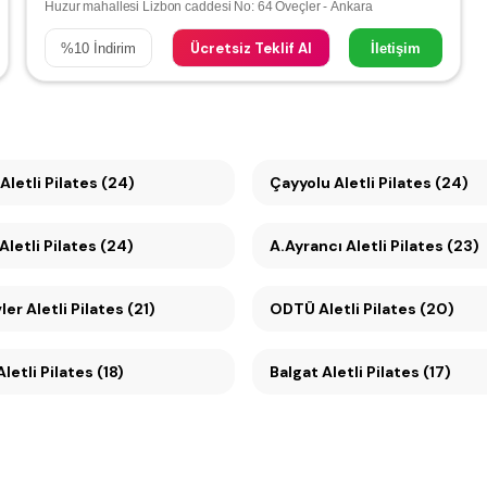
Huzur mahallesi Lizbon caddesi No: 64 Öveçler - Ankara
Ücretsiz Teklif Al
%
10
İndirim
İletişim
letli Pilates (24)
Çayyolu Aletli Pilates (24)
letli Pilates (24)
A.Ayrancı Aletli Pilates (23)
r Aletli Pilates (21)
ODTÜ Aletli Pilates (20)
letli Pilates (18)
Balgat Aletli Pilates (17)