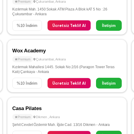
Premium
Çukurambar
,
Ankara
Kızılırmak Mah. 1450 Sokak ATM Plaza A Blok kAT 5 No : 26
Çukurambar - Ankara
Ücretsiz Teklif Al
%
10
İndirim
İletişim
Wox Academy
Premium
Çukurambar
,
Ankara
Kızılırmak Mahallesi 1445. Sokak No:2/16 (Paragon Tower Teras
Katı) Çankaya - Ankara
Ücretsiz Teklif Al
%
10
İndirim
İletişim
Casa Pilates
Premium
Dikmen
,
Ankara
Şehit Cevdet Özdemir Mah. İğde Cad. 13/16 Dikmen - Ankara