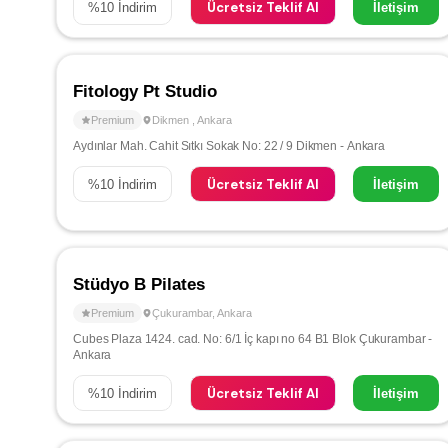
Ücretsiz Teklif Al
%
10
İndirim
İletişim
Fitology Pt Studio
Premium
Dikmen
,
Ankara
Aydınlar Mah. Cahit Sıtkı Sokak No: 22 / 9 Dikmen - Ankara
Ücretsiz Teklif Al
%
10
İndirim
İletişim
Stüdyo B Pilates
Premium
Çukurambar
,
Ankara
Cubes Plaza 1424. cad. No: 6/1 İç kapı no 64 B1 Blok Çukurambar -
Ankara
Ücretsiz Teklif Al
%
10
İndirim
İletişim