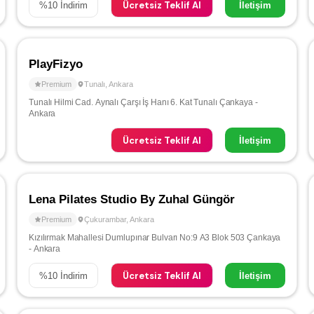
Ücretsiz Teklif Al
%
10
İndirim
İletişim
PlayFizyo
Premium
Tunalı
,
Ankara
Tunalı Hilmi Cad. Aynalı Çarşı İş Hanı 6. Kat Tunalı Çankaya -
Ankara
Ücretsiz Teklif Al
İletişim
Lena Pilates Studio By Zuhal Güngör
Premium
Çukurambar
,
Ankara
Kızılırmak Mahallesi Dumlupınar Bulvarı No:9 A3 Blok 503 Çankaya
- Ankara
Ücretsiz Teklif Al
%
10
İndirim
İletişim