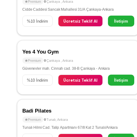
Premium
Çankaya
,
Ankara
Cidde Caddesi Sancak Mahallesi 31/A Çankaya-Ankara
Ücretsiz Teklif Al
%
10
İndirim
İletişim
Yes 4 You Gym
Premium
Çankaya
,
Ankara
Güvenevler mah. Cinnah cad. 38-B Çankaya - Ankara
Ücretsiz Teklif Al
%
10
İndirim
İletişim
Badi Pilates
Premium
Tunalı
,
Ankara
Tunalı Hilmi Cad. Talip Apartmanı 67/8 Kat 2 Tunalı/Ankara