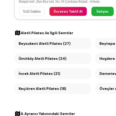
Balgat mah. Ziya Bey cad. No: 34 Çankaya Balgat - Ankara
Ücretsiz Teklif Al
%
10
İndirim
İletişim
Aletli Pilates
ile İlgili Semtler
Beysukent Aletli Pilates (27)
Beytepe A
Ümitköy Aletli Pilates (24)
Hoşdere A
İncek Aletli Pilates (21)
Demetevle
Keçiören Aletli Pilates (18)
Öveçler A
A.Ayrancı Yakınındaki Semtler