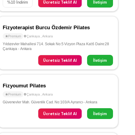
Ücretsiz Teklif Al
%
10
İndirim
İletişim
Fizyoterapist Burcu Özdemir Pilates
Premium
Çankaya
,
Ankara
Yıldızevler Mahallesi 714. Sokak No:5 Vizyon Plaza Kat:6 Daire:28
Çankaya - Ankara
Ücretsiz Teklif Al
İletişim
Fizyoumut Pilates
Premium
Çankaya
,
Ankara
Güvenevler Mah. Güvenlik Cad. No:103/A Ayrancı - Ankara
Ücretsiz Teklif Al
İletişim