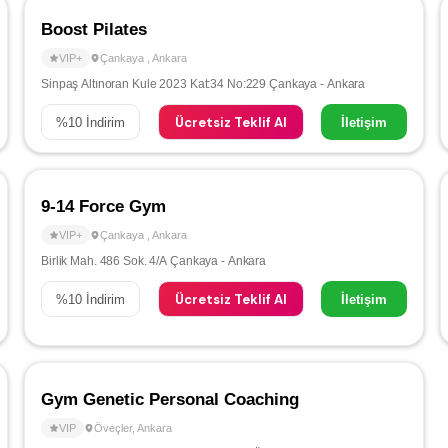
Boost Pilates
VIP+
Çankaya
,
Ankara
Sinpaş Altınoran Kule 2023 Kat:34 No:229 Çankaya - Ankara
Ücretsiz Teklif Al
%
10
İndirim
İletişim
9-14 Force Gym
VIP+
Çankaya
,
Ankara
Birlik Mah. 486 Sok. 4/A Çankaya - Ankara
Ücretsiz Teklif Al
%
10
İndirim
İletişim
Gym Genetic Personal Coaching
VIP
Öveçler
,
Ankara