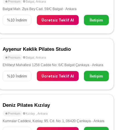
Premium
Balgat
,
Ankara
Balgat Mah. Ziya Bey Cad. 59/C Balgat - Ankara
Ücretsiz Teklif Al
%
10
İndirim
İletişim
Ayşenur Keklik Pilates Studio
Premium
Balgat
,
Ankara
Ehlibeyt Mahallesi 1258 Cadde No: 6/C Balgat Çankaya - Ankara
Ücretsiz Teklif Al
%
10
İndirim
İletişim
Deniz Pilates Kızılay
Premium
Kızılay
,
Ankara
Kumrular Caddesi, Kızılay, 95. Cd. No: 1, 06420 Çankaya - Ankara