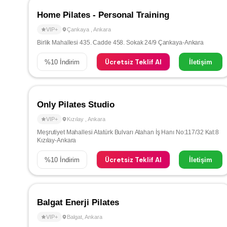
Home Pilates - Personal Training
VIP+
Çankaya
,
Ankara
Birlik Mahallesi 435. Cadde 458. Sokak 24/9 Çankaya-Ankara
Ücretsiz Teklif Al
%
10
İndirim
İletişim
Only Pilates Studio
VIP+
Kızılay
,
Ankara
Meşrutiyet Mahallesi Atatürk Bulvarı Atahan İş Hanı No:117/32 Kat:8
Kızılay-Ankara
Ücretsiz Teklif Al
%
10
İndirim
İletişim
Balgat Enerji Pilates
VIP+
Balgat
,
Ankara