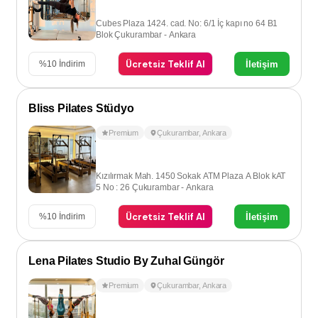
Cubes Plaza 1424. cad. No: 6/1 İç kapı no 64 B1
Blok Çukurambar - Ankara
Ücretsiz Teklif Al
İletişim
%
10
İndirim
Bliss Pilates Stüdyo
Premium
Çukurambar
,
Ankara
Kızılırmak Mah. 1450 Sokak ATM Plaza A Blok kAT
5 No : 26 Çukurambar - Ankara
Ücretsiz Teklif Al
İletişim
%
10
İndirim
Lena Pilates Studio By Zuhal Güngör
Premium
Çukurambar
,
Ankara