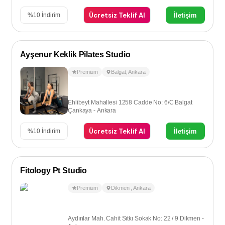
Ücretsiz Teklif Al
İletişim
%
10
İndirim
Ayşenur Keklik Pilates Studio
Premium
Balgat
,
Ankara
Ehlibeyt Mahallesi 1258 Cadde No: 6/C Balgat
Çankaya - Ankara
Ücretsiz Teklif Al
İletişim
%
10
İndirim
Fitology Pt Studio
Premium
Dikmen
,
Ankara
Aydınlar Mah. Cahit Sıtkı Sokak No: 22 / 9 Dikmen -