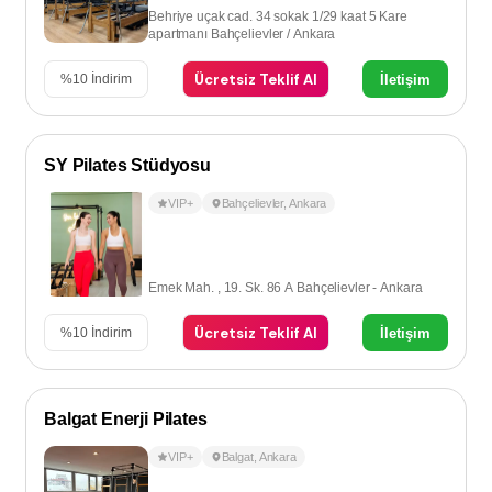
Behriye uçak cad. 34 sokak 1/29 kaat 5 Kare
apartmanı Bahçelievler / Ankara
Ücretsiz Teklif Al
İletişim
%
10
İndirim
SY Pilates Stüdyosu
VIP+
Bahçelievler
,
Ankara
Emek Mah. , 19. Sk. 86 A Bahçelievler - Ankara
Ücretsiz Teklif Al
İletişim
%
10
İndirim
Balgat Enerji Pilates
VIP+
Balgat
,
Ankara