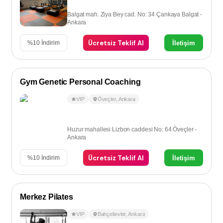
Balgat mah. Ziya Bey cad. No: 34 Çankaya Balgat -
Ankara
Ücretsiz Teklif Al
İletişim
%
10
İndirim
Gym Genetic Personal Coaching
VIP
Öveçler
,
Ankara
Huzur mahallesi Lizbon caddesi No: 64 Öveçler -
Ankara
Ücretsiz Teklif Al
İletişim
%
10
İndirim
Merkez Pilates
VIP
Bahçelievler
,
Ankara