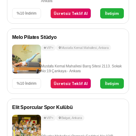
Ankara
Ücretsiz Teklif Al
İletişim
%
10
İndirim
Melo Pilates Stüdyo
VIP+
Mustafa Kemal Mahallesi
,
Ankara
Mustafa Kemal Mahallesi Barış Sitesi 2113. Sokak
No:19 Çankaya - Ankara
Ücretsiz Teklif Al
İletişim
%
10
İndirim
Elit Sporcular Spor Kulübü
VIP+
Balgat
,
Ankara