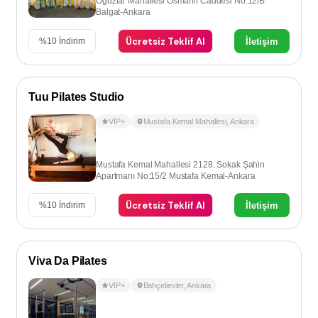
Oğuzlar Mahallesi Osmanlı Caddesi No:12/B
Balgat-Ankara
Ücretsiz Teklif Al
İletişim
%
10
İndirim
Tuu Pilates Studio
VIP+
Mustafa Kemal Mahallesi
,
Ankara
Mustafa Kemal Mahallesi 2128. Sokak Şahin
Apartmanı No:15/2 Mustafa Kemal-Ankara
Ücretsiz Teklif Al
İletişim
%
10
İndirim
Viva Da Pilates
VIP+
Bahçelievler
,
Ankara