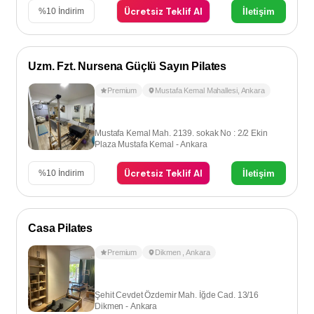
Ücretsiz Teklif Al
İletişim
%
10
İndirim
Uzm. Fzt. Nursena Güçlü Sayın Pilates
Premium
Mustafa Kemal Mahallesi
,
Ankara
Mustafa Kemal Mah. 2139. sokak No : 2/2 Ekin
Plaza Mustafa Kemal - Ankara
Ücretsiz Teklif Al
İletişim
%
10
İndirim
Casa Pilates
Premium
Dikmen
,
Ankara
Şehit Cevdet Özdemir Mah. İğde Cad. 13/16
Dikmen - Ankara