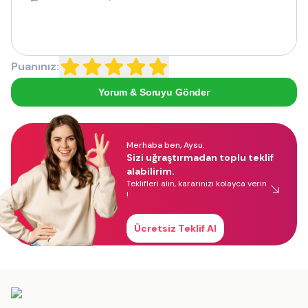
Puanınız:
Yorum & Soruyu Gönder
Merhaba ben, Aysu.
Sizi uğraştırmadan toplu teklif
alabilirim.
Teklifleri alın, kararınızı kolayca verin
!
Ücretsiz Teklif Al