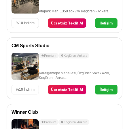
Atapark Mah. 1350 sok 7/A Keçiören - Ankara
Ücretsiz Teklif Al
İletişim
%
10
İndirim
CM Sports Studio
Premium
Keçiören
,
Ankara
Karargahtepe Mahallesi, Özgürler Sokak 42/A,
Keçiören - Ankara
Ücretsiz Teklif Al
İletişim
%
10
İndirim
Winner Club
Premium
Keçiören
,
Ankara