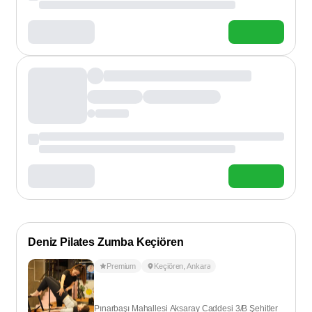
Deniz Pilates Zumba Keçiören
Premium
Keçiören
,
Ankara
Pınarbaşı Mahallesi Aksaray Caddesi 3/B Şehitler