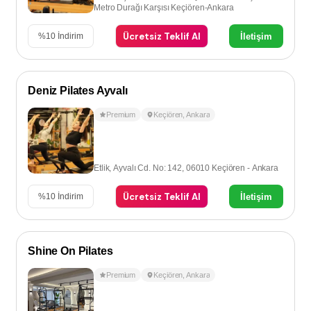
Metro Durağı Karşısı Keçiören-Ankara
Ücretsiz Teklif Al
İletişim
%
10
İndirim
Deniz Pilates Ayvalı
Premium
Keçiören
,
Ankara
Etlik, Ayvalı Cd. No: 142, 06010 Keçiören - Ankara
Ücretsiz Teklif Al
İletişim
%
10
İndirim
Shine On Pilates
Premium
Keçiören
,
Ankara