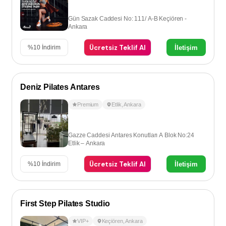
Gün Sazak Caddesi No: 111/ A-B Keçiören -
Ankara
Ücretsiz Teklif Al
İletişim
%
10
İndirim
Deniz Pilates Antares
Premium
Etlik
,
Ankara
Gazze Caddesi Antares Konutları A Blok No:24
Etlik – Ankara
Ücretsiz Teklif Al
İletişim
%
10
İndirim
First Step Pilates Studio
VIP+
Keçiören
,
Ankara