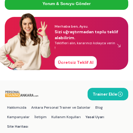
Yorum & Soruyu Gönder
Merhaba ben, Aysu.
Sizi uğraştırmadan toplu teklif
alabilirim.
Teklifleri alın, kararınızı kolayca verin
!
Ücretsiz Teklif Al
Trainer Ekle
Hakkımızda
Ankara Personal Trainer ve Salonlar
Blog
Kampanyalar
İletişim
Kullanım Koşulları
Yasal Uyarı
Site Haritası