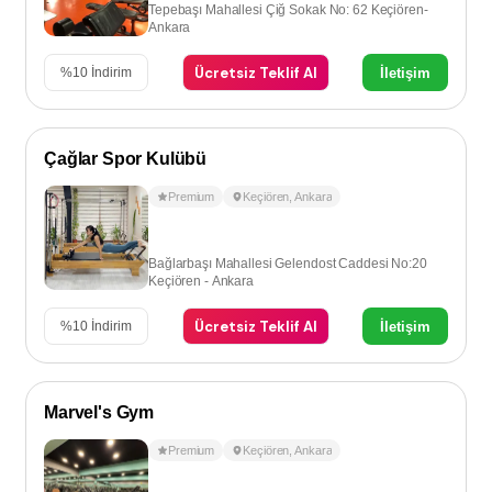
Tepebaşı Mahallesi Çiğ Sokak No: 62 Keçiören-
Ankara
Ücretsiz Teklif Al
İletişim
%
10
İndirim
Çağlar Spor Kulübü
Premium
Keçiören
,
Ankara
Bağlarbaşı Mahallesi Gelendost Caddesi No:20
Keçiören - Ankara
Ücretsiz Teklif Al
İletişim
%
10
İndirim
Marvel's Gym
Premium
Keçiören
,
Ankara