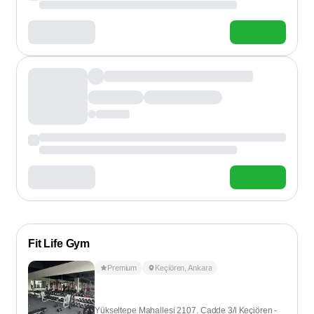
Fit Life Gym
Premium
Keçiören
,
Ankara
Yükseltepe Mahallesi 2107. Cadde 3/l Keçiören -