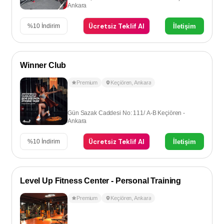
Ankara
Ücretsiz Teklif Al
İletişim
%
10
İndirim
Winner Club
Premium
Keçiören
,
Ankara
Gün Sazak Caddesi No: 111/ A-B Keçiören -
Ankara
Ücretsiz Teklif Al
İletişim
%
10
İndirim
Level Up Fitness Center - Personal Training
Premium
Keçiören
,
Ankara