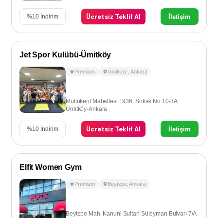
Ücretsiz Teklif Al
İletişim
%
10
İndirim
Jet Spor Kulübü-Ümitköy
Premium
Ümitköy
,
Ankara
Mutlukent Mahallesi 1936. Sokak No:10-3A
Ümitköy-Ankara
Ücretsiz Teklif Al
İletişim
%
10
İndirim
Elfit Women Gym
Premium
Beytepe
,
Ankara
Beytepe Mah. Kanuni Sultan Süleyman Bulvarı 7/A