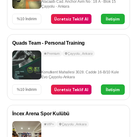
Alacaatlı Cad. Anchor Avm No : 18 A - Blok 15
Çayyolu - Ankara
Ücretsiz Teklif Al
İletişim
%
10
İndirim
Quads Team - Personal Training
Premium
Çayyolu
,
Ankara
Konutkent Mahallesi 3028. Cadde 16-B/10 Kule
Evo Çayyolu-Ankara
Ücretsiz Teklif Al
İletişim
%
10
İndirim
İncex Arena Spor Kulübü
VIP+
Çayyolu
,
Ankara