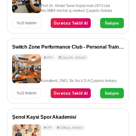
Prof. Dr. Ahmet Taner Kışlalı mah.2873 cad.
No:3BB4 Anchor iş merkezi Çayyolu Ankara
Ücretsiz Teklif Al
İletişim
%
10
İndirim
Switch Zone Performance Club - Personal Training
VIP+
Çayyolu
,
Ankara
Konutkent, 2943. Sk. No:4 D:A Çayyolu Ankara
Ücretsiz Teklif Al
İletişim
%
10
İndirim
Şenol Kaysi Spor Akademisi
VIP
Gölbaşı
,
Ankara