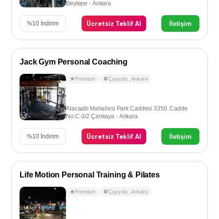
Beytepe - Ankara
Ücretsiz Teklif Al
İletişim
%
10
İndirim
Jack Gym Personal Coaching
Premium
Çayyolu
,
Ankara
Alacaatlı Mahallesi Park Caddesi 3350. Cadde
No:C-3/2 Çankaya - Ankara
Ücretsiz Teklif Al
İletişim
%
10
İndirim
Life Motion Personal Training & Pilates
Premium
Çayyolu
,
Ankara