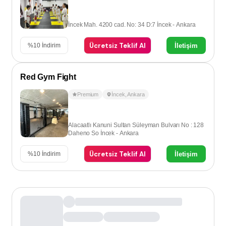
İncek Mah. 4200 cad. No: 34 D:7 İncek - Ankara
Ücretsiz Teklif Al
İletişim
%
10
İndirim
Red Gym Fight
Premium
İncek
,
Ankara
Alacaatlı Kanuni Sultan Süleyman Bulvarı No : 128
Daheno So İncek - Ankara
Ücretsiz Teklif Al
İletişim
%
10
İndirim