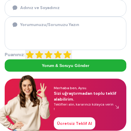
Puanınız:
Yorum & Soruyu Gönder
Merhaba ben, Aysu.
Sizi uğraştırmadan toplu teklif
alabilirim.
Teklifleri alın, kararınızı kolayca verin
!
Ücretsiz Teklif Al