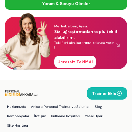
Yorum & Soruyu Gönder
Merhaba ben, Aysu.
Sizi uğraştırmadan toplu teklif
alabilirim.
Teklifleri alın, kararınızı kolayca verin
!
Ücretsiz Teklif Al
Trainer Ekle
Hakkımızda
Ankara Personal Trainer ve Salonlar
Blog
Kampanyalar
İletişim
Kullanım Koşulları
Yasal Uyarı
Site Haritası