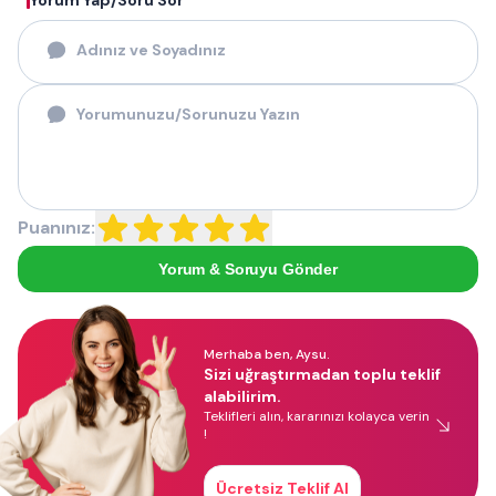
Yorum Yap/Soru Sor
Puanınız:
Yorum & Soruyu Gönder
Merhaba ben, Aysu.
Sizi uğraştırmadan toplu teklif
alabilirim.
Teklifleri alın, kararınızı kolayca verin
!
Ücretsiz Teklif Al