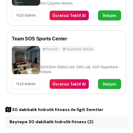
Evo Çayyolu-Ankara
Ücretsiz Teklif Al
İletişim
%
10
İndirim
Team SOS Sports Center
Premium
Yaşamkent
,
Ankara
Şehit Eren Bülbül cad. 3381 sok. 43/4 Yaşamkent -
Ankara
Ücretsiz Teklif Al
İletişim
%
10
İndirim
30 dakikalik hidrolik fitness
ile İlgili Semtler
Beytepe 30 dakikalik hidrolik fitness (2)