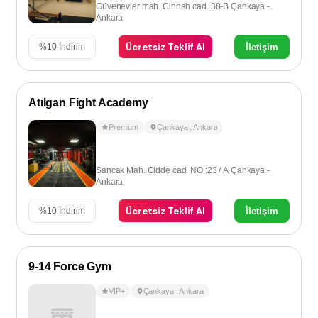
Güvenevler mah. Cinnah cad. 38-B Çankaya -
Ankara
Ücretsiz Teklif Al
İletişim
%
10
İndirim
Atılgan Fight Academy
Premium
Çankaya
,
Ankara
Sancak Mah. Cidde cad. NO :23 / A Çankaya -
Ankara
Ücretsiz Teklif Al
İletişim
%
10
İndirim
9-14 Force Gym
VIP+
Çankaya
,
Ankara