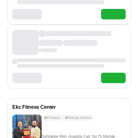
Ekc Fitness Center
Premium
Mamak
,
Ankara
Şahintepe Mah. Anadolu Cad. No:75 Mamak -