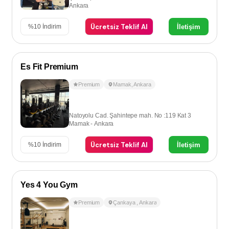
Ankara
Ücretsiz Teklif Al
İletişim
%
10
İndirim
Es Fit Premium
Premium
Mamak
,
Ankara
Natoyolu Cad. Şahintepe mah. No :119 Kat 3
Mamak - Ankara
Ücretsiz Teklif Al
İletişim
%
10
İndirim
Yes 4 You Gym
Premium
Çankaya
,
Ankara