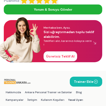
Puanınız:
Yorum & Soruyu Gönder
Merhaba ben, Aysu.
Sizi uğraştırmadan toplu teklif
alabilirim.
Teklifleri alın, kararınızı kolayca verin
!
Ücretsiz Teklif Al
Trainer Ekle
Hakkımızda
Ankara Personal Trainer ve Salonlar
Blog
Kampanyalar
İletişim
Kullanım Koşulları
Yasal Uyarı