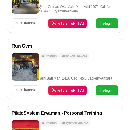
Şehit Osman Avcı Mah. Malazgirt 1071. Cd. No:
50/A-65 Eryaman/Ankara
Ücretsiz Teklif Al
İletişim
%
10
İndirim
Run Gym
Premium
Batıkent
,
Ankara
Yeni Batı Mah. 2416 Cad. No:6 Batıkent-Ankara
Ücretsiz Teklif Al
İletişim
%
10
İndirim
PilateSystem Eryaman - Personal Training
Premium
Eryaman
,
Ankara