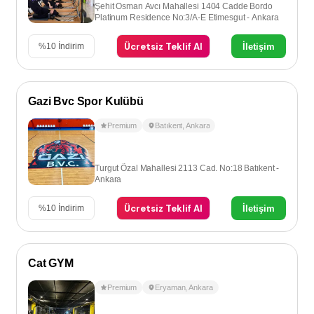
Şehit Osman Avcı Mahallesi 1404 Cadde Bordo
Platinum Residence No:3/A-E Etimesgut - Ankara
Ücretsiz Teklif Al
İletişim
%
10
İndirim
Gazi Bvc Spor Kulübü
Premium
Batıkent
,
Ankara
Turgut Özal Mahallesi 2113 Cad. No:18 Batıkent -
Ankara
Ücretsiz Teklif Al
İletişim
%
10
İndirim
Cat GYM
Premium
Eryaman
,
Ankara