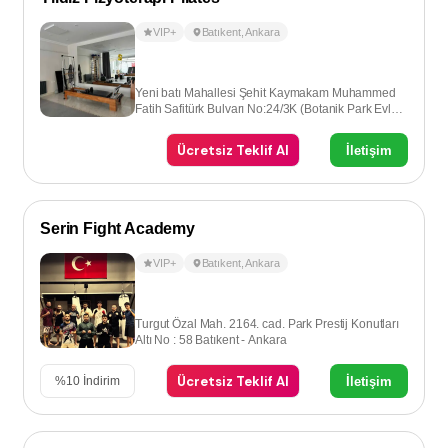
VIP+
Batıkent
,
Ankara
Yeni batı Mahallesi Şehit Kaymakam Muhammed
Fatih Safitürk Bulvarı No:24/3K (Botanik Park Evleri
) Batıkent - Ankara
Ücretsiz Teklif Al
İletişim
Serin Fight Academy
VIP+
Batıkent
,
Ankara
Turgut Özal Mah. 2164. cad. Park Prestij Konutları
Altı No : 58 Batıkent - Ankara
Ücretsiz Teklif Al
İletişim
%
10
İndirim