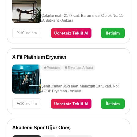
Çakırlar mah. 2177 cad. Baran sitesi C blok No: 11
/A Batıkent - Ankara
Ücretsiz Teklif Al
İletişim
%
10
İndirim
X Fit Platinium Eryaman
Premium
Eryaman
,
Ankara
Şehit Osman Avcı mah. Malazgirt 1071 cad. No:
42/BB Eryaman - Ankara
Ücretsiz Teklif Al
İletişim
%
10
İndirim
Akademi Spor Uğur Öneş