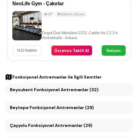
NeoLife Gym - Çakırlar
VIP
Batıkent
,
Ankara
Turgut Özal Mahallesi 2222. Cadde No:1.2.3.4
Yenimahalle - Ankara
Ücretsiz Teklif Al
İletişim
%
10
İndirim
Fonksiyonel Antremanlar
ile İlgili Semtler
Beysukent Fonksiyonel Antremanlar (32)
Beytepe Fonksiyonel Antremanlar (29)
Çayyolu Fonksiyonel Antremanlar (29)