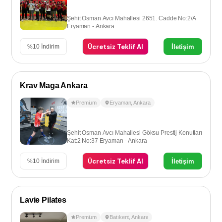
Şehit Osman Avcı Mahallesi 2651. Cadde No:2/A
Eryaman - Ankara
Ücretsiz Teklif Al
İletişim
%
10
İndirim
Krav Maga Ankara
Premium
Eryaman
,
Ankara
Şehit Osman Avcı Mahallesi Göksu Prestij Konutları
Kat:2 No:37 Eryaman - Ankara
Ücretsiz Teklif Al
İletişim
%
10
İndirim
Lavie Pilates
Premium
Batıkent
,
Ankara