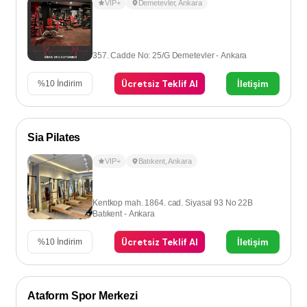
VIP+
Demetevler
,
Ankara
357. Cadde No: 25/G Demetevler - Ankara
Ücretsiz Teklif Al
İletişim
%
10
İndirim
Sia Pilates
VIP+
Batıkent
,
Ankara
Kentkop mah. 1864. cad. Siyasal 93 No 22B
Batıkent - Ankara
Ücretsiz Teklif Al
İletişim
%
10
İndirim
Ataform Spor Merkezi