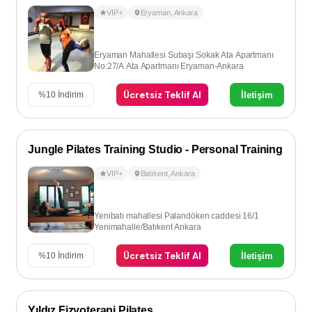
VIP+
Eryaman
,
Ankara
Eryaman Mahallesi Subaşı Sokak Ata Apartmanı
No:27/A Ata Apartmanı Eryaman-Ankara
Ücretsiz Teklif Al
İletişim
%
10
İndirim
Jungle Pilates Training Studio - Personal Training
VIP+
Batıkent
,
Ankara
Yenibatı mahallesi Palandöken caddesi 16/1
Yenimahalle/Batıkent Ankara
Ücretsiz Teklif Al
İletişim
%
10
İndirim
Yıldız Fizyoterapi Pilates