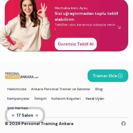
Merhaba ben, Aysu.
Sizi uğraştırmadan toplu teklif
alabilirim.
Teklifleri alın, kararınızı kolayca verin
!
Ücretsiz Teklif Al
Trainer Ekle
Hakkımızda
Ankara Personal Trainer ve Salonlar
Blog
Kampanyalar
İletişim
Kullanım Koşulları
Yasal Uyarı
Site Haritası
17 Salon
©
2026
Personal Training Ankara