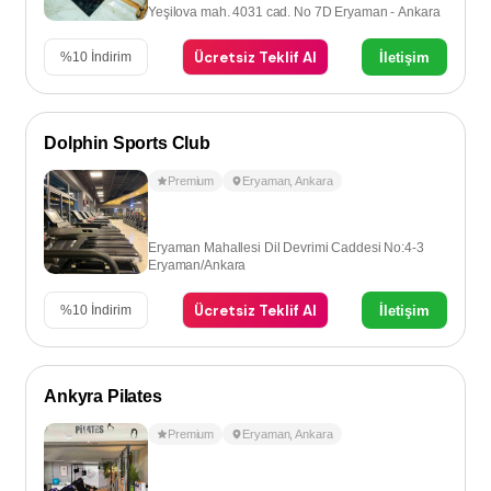
Yeşilova mah. 4031 cad. No 7D Eryaman - Ankara
Ücretsiz Teklif Al
İletişim
%
10
İndirim
Dolphin Sports Club
Premium
Eryaman
,
Ankara
Eryaman Mahallesi Dil Devrimi Caddesi No:4-3
Eryaman/Ankara
Ücretsiz Teklif Al
İletişim
%
10
İndirim
Ankyra Pilates
Premium
Eryaman
,
Ankara