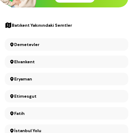
Batıkent Yakınındaki Semtler
Demetevler
Elvankent
Eryaman
Etimesgut
Fatih
İstanbul Yolu