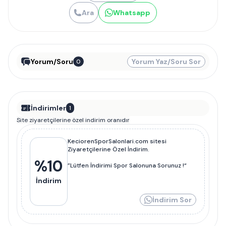
Ara
Whatsapp
Yorum/Soru
Yorum Yaz/Soru Sor
0
İndirimler
1
Site ziyaretçilerine özel indirim oranıdır
KeciorenSporSalonlari.com sitesi
Ziyaretçilerine Özel İndirim.
%
10
”Lütfen İndirimi Spor Salonuna Sorunuz !“
İndirim
İndirim Sor