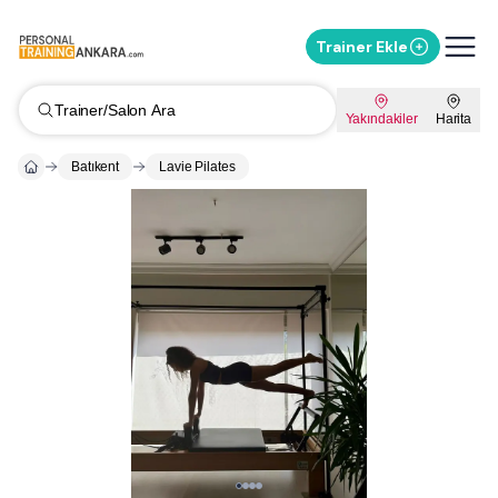
Trainer Ekle
Trainer/Salon Ara
Yakındakiler
Harita
Batıkent
Lavie Pilates
Whatsapp ile Mesaj Gönder
%
10
İndirimi Sor