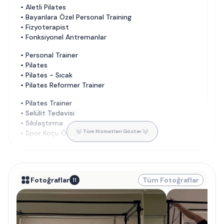
•
Aletli Pilates
•
Bayanlara Özel Personal Training
•
Fizyoterapist
•
Fonksiyonel Antremanlar
•
Personal Trainer
•
Pilates
•
Pilates - Sıcak
•
Pilates Reformer Trainer
•
Pilates Trainer
•
Selülit Tedavisi
•
Sıkılaştırma
Tüm Hizmetleri Göster
•
Spor Koçu Özel Ders
Fotoğraflar
Tüm Fotoğraflar
11