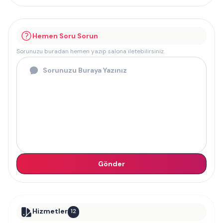
Hemen Soru Sorun
Sorunuzu buradan hemen yazıp salona iletebilirsiniz.
Gönder
Hizmetler
12