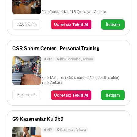
Esat Caddesi No:115 Çankaya - Ankara
Ücretsiz Teklif Al
İletişim
%
10
İndirim
CSR Sports Center - Personal Training
VIP
Birlik Mahallesi
,
Ankara
Birlik Mahallesi 450 cadde 65/12 (eski 9. cadde)
Birlik-Ankara
Ücretsiz Teklif Al
İletişim
%
10
İndirim
G9 Kazananlar Kulübü
VIP
Çankaya
,
Ankara