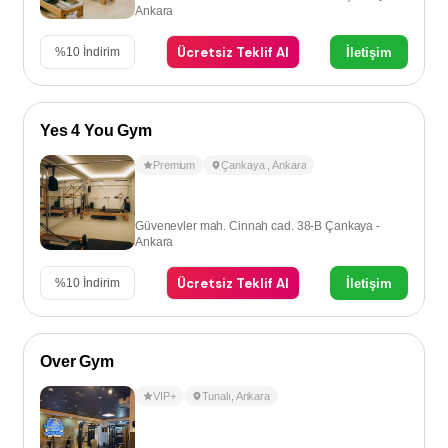
Ankara
Ücretsiz Teklif Al
İletişim
%
10
İndirim
Yes 4 You Gym
Premium
Çankaya
,
Ankara
Güvenevler mah. Cinnah cad. 38-B Çankaya -
Ankara
Ücretsiz Teklif Al
İletişim
%
10
İndirim
Over Gym
VIP+
Tunalı
,
Ankara