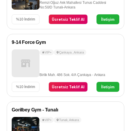
Remzi Oğuz Arık Mahallesi Tunus Caddesi
No:50/D Tunalı-Ankara
Ücretsiz Teklif Al
İletişim
%
10
İndirim
9-14 Force Gym
VIP+
Çankaya
,
Ankara
Birlik Mah. 486 Sok. 4/A Çankaya - Ankara
Ücretsiz Teklif Al
İletişim
%
10
İndirim
Gorilbey Gym - Tunalı
VIP+
Tunalı
,
Ankara