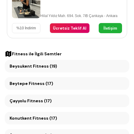
Hilal Yıldız Mah. 694. Sok. 7/B Çankaya - Ankara
Ücretsiz Teklif Al
İletişim
%
10
İndirim
Fitness
ile İlgili Semtler
Beysukent Fitness (19)
Beytepe Fitness (17)
Çayyolu Fitness (17)
Konutkent Fitness (17)