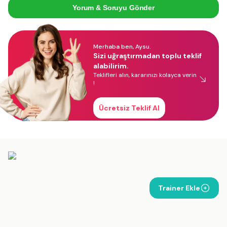
Yorum & Soruyu Gönder
Merhaba ben, Aysu.
Sizi uğraştırmadan toplu teklif
alabilirim.
Teklifleri alın, kararınızı kolayca verin
!
Ücretsiz Teklif Al
Trainer Ekle