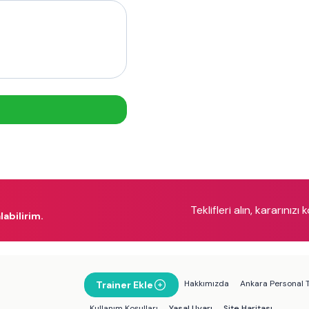
Teklifleri alın, kararınızı 
labilirim.
Hakkımızda
Ankara Personal T
Trainer Ekle
Kullanım Koşulları
Yasal Uyarı
Site Haritası