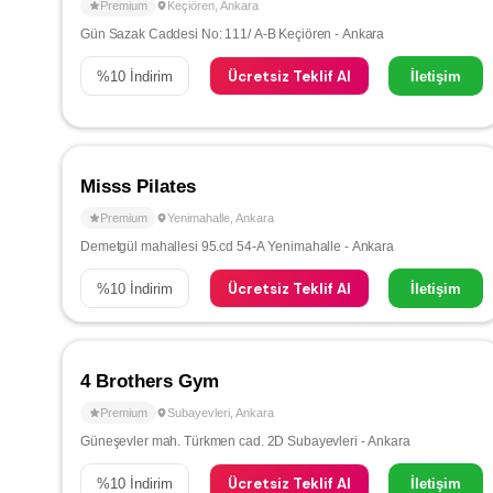
Premium
Keçiören
,
Ankara
Gün Sazak Caddesi No: 111/ A-B Keçiören - Ankara
Ücretsiz Teklif Al
%
10
İndirim
İletişim
Misss Pilates
Premium
Yenimahalle
,
Ankara
Demetgül mahallesi 95.cd 54-A Yenimahalle - Ankara
Ücretsiz Teklif Al
%
10
İndirim
İletişim
4 Brothers Gym
Premium
Subayevleri
,
Ankara
Güneşevler mah. Türkmen cad. 2D Subayevleri - Ankara
Ücretsiz Teklif Al
%
10
İndirim
İletişim