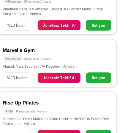
Premium
Keçiören
,
Ankara
Pınarbaşı Mahallesi Aksaray Caddesi 3/B Şehitler Metro Durağı
Karşısı Keçiören-Ankara
Ücretsiz Teklif Al
%
10
İndirim
İletişim
Marvel's Gym
Premium
Keçiören
,
Ankara
Atapark Mah. 1350 sok 7/A Keçiören - Ankara
Ücretsiz Teklif Al
%
10
İndirim
İletişim
Rise Up Pilates
VIP
Yenimahalle
,
Ankara
Mehmet Akif Ersoy Mahallesi Vatan Caddesi No:93/136 Bulvar Efect
Yenimahalle-Ankara