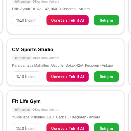
Premium
Keçiören
,
Ankara
Etlik, Ayvalı Cd. No: 142, 06010 Keçiören - Ankara
Ücretsiz Teklif Al
%
10
İndirim
İletişim
CM Sports Studio
Premium
Keçiören
,
Ankara
Karargahtepe Mahallesi, Özgürler Sokak 42/A, Keçiören - Ankara
Ücretsiz Teklif Al
%
10
İndirim
İletişim
Fit Life Gym
Premium
Keçiören
,
Ankara
Yükseltepe Mahallesi 2107. Cadde 3/l Keçiören - Ankara
Ücretsiz Teklif Al
%
10
İndirim
İletişim