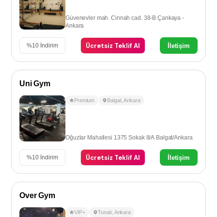
Güvenevler mah. Cinnah cad. 38-B Çankaya -
Ankara
Ücretsiz Teklif Al
İletişim
%
10
İndirim
Uni Gym
Premium
Balgat
,
Ankara
Oğuzlar Mahallesi 1375 Sokak 8/A Balgat/Ankara
Ücretsiz Teklif Al
İletişim
%
10
İndirim
Over Gym
VIP+
Tunalı
,
Ankara