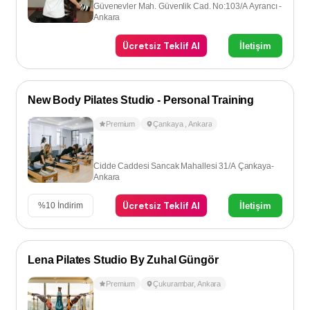
Güvenevler Mah. Güvenlik Cad. No:103/A Ayrancı -
Ankara
Ücretsiz Teklif Al
İletişim
New Body Pilates Studio - Personal Training
Premium
Çankaya
,
Ankara
Cidde Caddesi Sancak Mahallesi 31/A Çankaya-
Ankara
Ücretsiz Teklif Al
İletişim
%
10
İndirim
Lena Pilates Studio By Zuhal Güngör
Premium
Çukurambar
,
Ankara