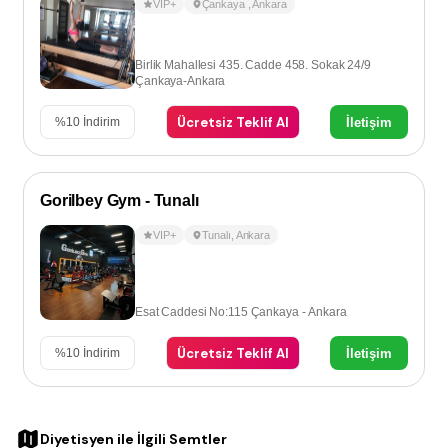
VIP+
Çankaya
,
Ankara
Birlik Mahallesi 435. Cadde 458. Sokak 24/9
Çankaya-Ankara
Ücretsiz Teklif Al
İletişim
%
10
İndirim
Gorilbey Gym - Tunalı
VIP+
Tunalı
,
Ankara
Esat Caddesi No:115 Çankaya - Ankara
Ücretsiz Teklif Al
İletişim
%
10
İndirim
Diyetisyen
ile İlgili Semtler