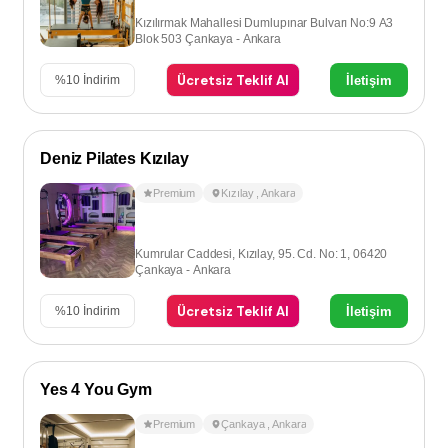
Kızılırmak Mahallesi Dumlupınar Bulvarı No:9 A3
Blok 503 Çankaya - Ankara
Ücretsiz Teklif Al
İletişim
%
10
İndirim
Deniz Pilates Kızılay
Premium
Kızılay
,
Ankara
Kumrular Caddesi, Kızılay, 95. Cd. No: 1, 06420
Çankaya - Ankara
Ücretsiz Teklif Al
İletişim
%
10
İndirim
Yes 4 You Gym
Premium
Çankaya
,
Ankara