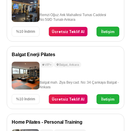
Remzi Oğuz Arık Mahallesi Tunus Caddesi
No:50/D Tunalı-Ankara
Ücretsiz Teklif Al
İletişim
%
10
İndirim
Balgat Enerji Pilates
VIP+
Balgat
,
Ankara
Balgat mah. Ziya Bey cad. No: 34 Çankaya Balgat -
Ankara
Ücretsiz Teklif Al
İletişim
%
10
İndirim
Home Pilates - Personal Training