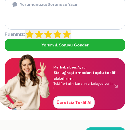
Puanınız:
Yorum & Soruyu Gönder
Merhaba ben, Aysu.
Sizi uğraştırmadan toplu teklif
alabilirim.
Teklifleri alın, kararınızı kolayca verin
!
Ücretsiz Teklif Al