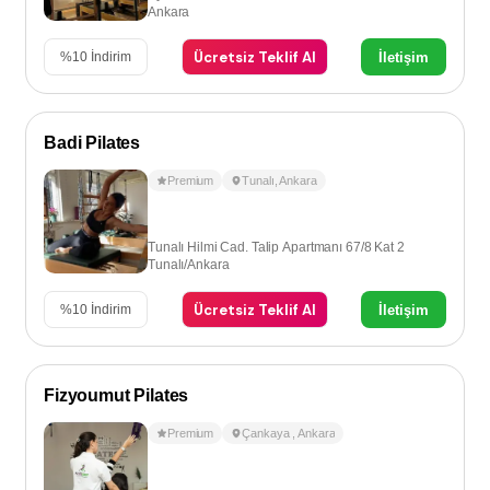
Ankara
Ücretsiz Teklif Al
İletişim
%
10
İndirim
Badi Pilates
Premium
Tunalı
,
Ankara
Tunalı Hilmi Cad. Talip Apartmanı 67/8 Kat 2
Tunalı/Ankara
Ücretsiz Teklif Al
İletişim
%
10
İndirim
Fizyoumut Pilates
Premium
Çankaya
,
Ankara