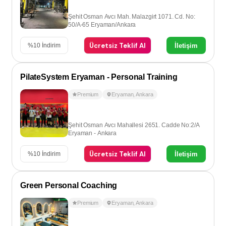
Şehit Osman Avcı Mah. Malazgirt 1071. Cd. No:
50/A-65 Eryaman/Ankara
Ücretsiz Teklif Al
İletişim
%
10
İndirim
PilateSystem Eryaman - Personal Training
Premium
Eryaman
,
Ankara
Şehit Osman Avcı Mahallesi 2651. Cadde No:2/A
Eryaman - Ankara
Ücretsiz Teklif Al
İletişim
%
10
İndirim
Green Personal Coaching
Premium
Eryaman
,
Ankara