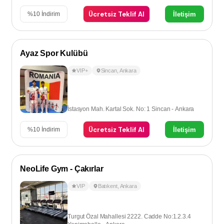
Ücretsiz Teklif Al
İletişim
%
10
İndirim
Ayaz Spor Kulübü
VIP+
Sincan
,
Ankara
İstasyon Mah. Kartal Sok. No: 1 Sincan - Ankara
Ücretsiz Teklif Al
İletişim
%
10
İndirim
NeoLife Gym - Çakırlar
VIP
Batıkent
,
Ankara
Turgut Özal Mahallesi 2222. Cadde No:1.2.3.4