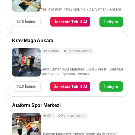
Yeşilova mah. 4031 cad. No 7D Eryaman - Ankara
Ücretsiz Teklif Al
İletişim
%
10
İndirim
Krav Maga Ankara
Premium
Eryaman
,
Ankara
Şehit Osman Avcı Mahallesi Göksu Prestij Konutları
Kat:2 No:37 Eryaman - Ankara
Ücretsiz Teklif Al
İletişim
%
10
İndirim
Ataform Spor Merkezi
VIP+
Eryaman
,
Ankara
Eryaman Mahallesi Subaşı Sokak Ata Apartmanı