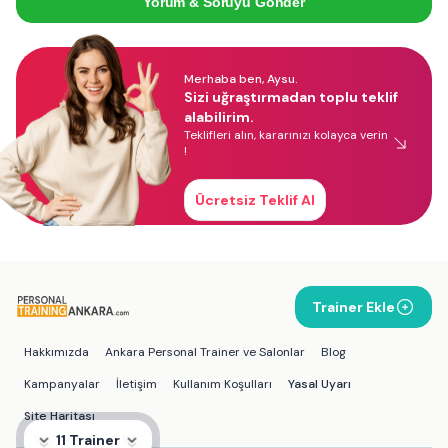
Yorum & Soruyu Gönder
Merhaba ben, Aysu.
Sizi uğraştırmadan toplu teklif
alabilirim.
Teklifleri alın, kararınızı kolayca verin
!
Ücretsiz Teklif Al
Trainer Ekle
Hakkımızda
Ankara Personal Trainer ve Salonlar
Blog
Kampanyalar
İletişim
Kullanım Koşulları
Yasal Uyarı
Site Haritası
11 Trainer