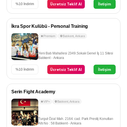
Ücretsiz Teklif Al
İletişim
%
10
İndirim
İkra Spor Kulübü - Personal Training
Premium
Batıkent
,
Ankara
Yeni Batı Mahallesi 2349.Sokak Genel İş 11 Sitesi
Batıkent - Ankara
Ücretsiz Teklif Al
İletişim
%
10
İndirim
Serin Fight Academy
VIP+
Batıkent
,
Ankara
Turgut Özal Mah. 2164. cad. Park Prestij Konutları
Altı No : 58 Batıkent - Ankara