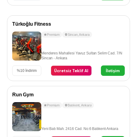
Türkoğlu Fitness
Premium
Sincan
,
Ankara
Menderes Mahallesi Yavuz Sultan Selim Cad. 7/N
Sincan - Ankara
Ücretsiz Teklif Al
İletişim
%
10
İndirim
Run Gym
Premium
Batıkent
,
Ankara
Yeni Batı Mah. 2416 Cad. No:6 Batıkent-Ankara