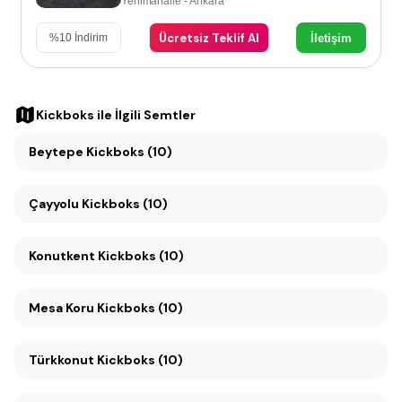
Yenimahalle - Ankara
Ücretsiz Teklif Al
İletişim
%
10
İndirim
Kickboks
ile İlgili Semtler
Beytepe Kickboks (10)
Çayyolu Kickboks (10)
Konutkent Kickboks (10)
Mesa Koru Kickboks (10)
Türkkonut Kickboks (10)